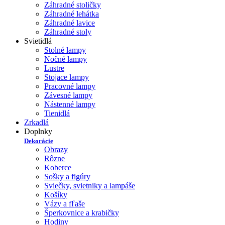
Záhradné stoličky
Záhradné lehátka
Záhradné lavice
Záhradné stoly
Svietidlá
Stolné lampy
Nočné lampy
Lustre
Stojace lampy
Pracovné lampy
Závesné lampy
Nástenné lampy
Tienidlá
Zrkadlá
Doplnky
Dekorácie
Obrazy
Rôzne
Koberce
Sošky a figúry
Sviečky, svietniky a lampáše
Košíky
Vázy a fľaše
Šperkovnice a krabičky
Hodiny