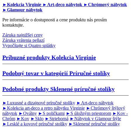
►Kolekcia Virginie
►Art-deco nábytok
►Chrómový nábytok
►Glamour nábytok
Pre informácie o dostupnosti a cene produktu nás prosím
kontaktujte.
Záruka najnižšej ceny
Záruka vrátenia peňazí
Vypočítajte si Quatro splátky
Príbuzné produkty
Kolekcia Virginie
Podobný tovar v kategórií
Príručné stolíky
Podobné produkty
Sklenené príručné stolíky
►Luxusné a dizajnové príručné stolíky
►Art-deco nábytok
►Kolekcia art-deco a retro nábytku Virginie
►Chrómový štýlový
nábytok
►Oválny
►S poličkami
►S úložným priestorom
►Kov -
Chróm
►Kov
►Sklo
►Strieborná
►Nábytok v Glamour štýle
►Lesklé a kovové príručné stolíky
►Sklenené príručné stolíky