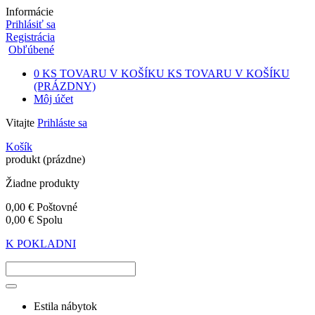
Informácie
Prihlásiť sa
Registrácia
Obľúbené
0
KS TOVARU V KOŠÍKU
KS TOVARU V KOŠÍKU
(PRÁZDNY)
Môj účet
Vitajte
Prihláste sa
Košík
produkt
(prázdne)
Žiadne produkty
0,00 €
Poštovné
0,00 €
Spolu
K POKLADNI
Estila nábytok