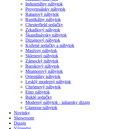
Industriálny nábytok
Provensálsky nábytok
Ratanový nábytok
Rustikálny nábytok
Chesterfield sedačky
Zrkadlový nábytok
Škandinávsky nábytok
Dizajnový nábytok
Kožené sedačky a nábytok
Masívny nábytok
Sklenený nábytok
Zámocký nábytok
Barokový nábytok
Mramorový nábytok
Orientálny nábytok
Lesklý moderný nábytok
Chrómový nábytok
Etno nábytok
Buklé sedačky
Moderný nábytok - taliansky dizajn
Glamour nábytok
Novinky
Showroom
Dizajn
Výpredaj