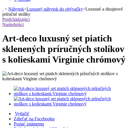
>
Nábytok
>
Luxusný nábytok do obývačky
>
Luxusné a dizajnové
príručné stolíky
Predchádzajúci
Nasledujúci
Art-deco luxusný set piatich
sklenených príručných stolíkov
s kolieskami Virginie chrómový
Vytlačiť
Zdieľať na Facebooku
Poslať známemu