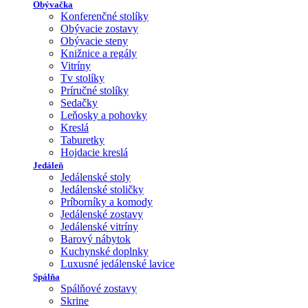
Obývačka
Konferenčné stolíky
Obývacie zostavy
Obývacie steny
Knižnice a regály
Vitríny
Tv stolíky
Príručné stolíky
Sedačky
Leňosky a pohovky
Kreslá
Taburetky
Hojdacie kreslá
Jedáleň
Jedálenské stoly
Jedálenské stoličky
Príborníky a komody
Jedálenské zostavy
Jedálenské vitríny
Barový nábytok
Kuchynské doplnky
Luxusné jedálenské lavice
Spálňa
Spálňové zostavy
Skrine