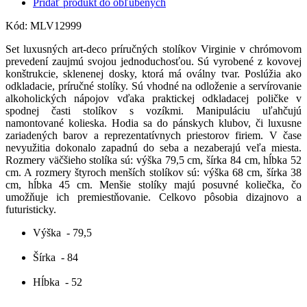
Pridať produkt do obľúbených
Kód:
MLV12999
Set luxusných art-deco príručných stolíkov Virginie v chrómovom
prevedení zaujmú svojou jednoduchosťou. Sú vyrobené z kovovej
konštrukcie, sklenenej dosky, ktorá má oválny tvar. Poslúžia ako
odkladacie, príručné stolíky. Sú
vhodné na odloženie a servírovanie
alkoholických nápojov vďaka praktickej odkladacej poličke v
spodnej časti stolíkov s vozíkmi. Manipuláciu uľahčujú
namontované kolieska. Hodia sa do pánskych klubov, či luxusne
zariadených barov a reprezentatívnych priestorov firiem.
V čase
nevyužitia dokonalo zapadnú do seba a nezaberajú veľa miesta.
Rozmery väčšieho stolíka sú: výška 79,5 cm, šírka 84 cm, hĺbka 52
cm. A rozmery štyroch menších stolíkov sú: výška 68 cm, šírka 38
cm, hĺbka 45 cm. Menšie stolíky majú posuvné koliečka, čo
umožňuje ich premiestňovanie. Celkovo pôsobia dizajnovo a
futuristicky.
Výška
- 79,5
Šírka
- 84
Hĺbka
- 52