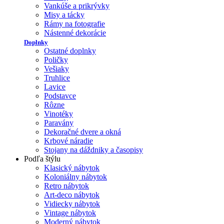
Vankúše a prikrývky
Misy a tácky
Rámy na fotografie
Nástenné dekorácie
Doplnky
Ostatné doplnky
Poličky
Vešiaky
Truhlice
Lavice
Podstavce
Rôzne
Vinotéky
Paravány
Dekoračné dvere a okná
Krbové náradie
Stojany na dáždniky a časopisy
Podľa štýlu
Klasický nábytok
Koloniálny nábytok
Retro nábytok
Art-deco nábytok
Vidiecky nábytok
Vintage nábytok
Moderný nábytok