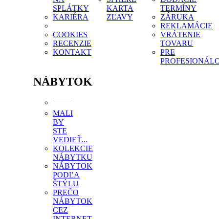
SPLÁTKY
KARTA
TERMÍNY
KARIÉRA
ZĽAVY
ZÁRUKA
REKLAMÁCIE
COOKIES
VRÁTENIE
RECENZIE
TOVARU
KONTAKT
PRE
PROFESIONÁL
NÁBYTOK
MALI
BY
STE
VEDIEŤ...
KOLEKCIE
NÁBYTKU
NÁBYTOK
PODĽA
ŠTÝLU
PREČO
NÁBYTOK
CEZ
INTERNET