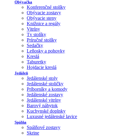
Obývačka
Konferenčné stolíky
Obývacie zostavy
Obývacie steny
Knižnice a regály
Vitríny
Tv stolíky
Príručné stolíky
Sedačky
Leňosky a pohovky
Kreslá
Taburetky
Hojdacie kreslá
Jedáleň
Jedálenské stoly
Jedálenské stoličky
Príborníky a komody
Jedálenské zostavy
Jedálenské vitríny
Barový nábytok
Kuchynské doplnky
Luxusné jedálenské lavice
Spálňa
Spálňové zostavy
Skrine