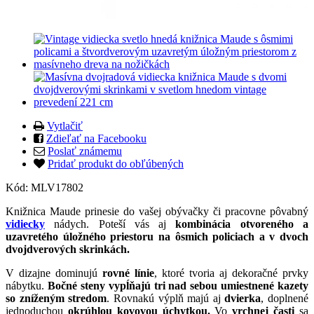
Vytlačiť
Zdieľať na Facebooku
Poslať známemu
Pridať produkt do obľúbených
Kód:
MLV17802
Knižnica Maude prinesie do vašej obývačky či pracovne pôvabný
vidiecky
nádych. Poteší vás aj
kombinácia otvoreného a
uzavretého úložného priestoru na ôsmich policiach a v dvoch
dvojdverových skrinkách.
V dizajne dominujú
rovné línie
, ktoré tvoria aj dekoračné prvky
nábytku.
Bočné steny vypĺňajú tri nad sebou umiestnené kazety
so zníženým stredom
. Rovnakú výplň majú aj
dvierka
, doplnené
jednoduchou
okrúhlou kovovou úchytkou.
Vo
vrchnej časti
sa