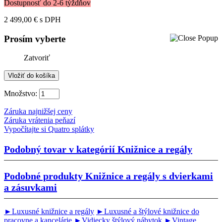
Dostupnosť do 2-6 týždňov
2 499,00 €
s DPH
Prosím vyberte
Zatvoriť
Množstvo:
Záruka najnižšej ceny
Záruka vrátenia peňazí
Vypočítajte si Quatro splátky
Podobný tovar v kategórií
Knižnice a regály
Podobné produkty
Knižnice a regály s dvierkami
a zásuvkami
►Luxusné knižnice a regály
►Luxusné a štýlové knižnice do
pracovne a kancelárie
►Vidiecky štýlový nábytok
►Vintage