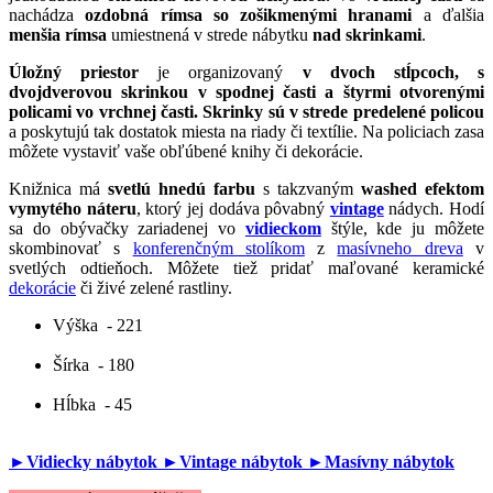
nachádza
ozdobná rímsa so zošikmenými hranami
a ďalšia
menšia rímsa
umiestnená v strede nábytku
nad skrinkami
.
Úložný priestor
je organizovaný
v dvoch stĺpcoch, s
dvojdverovou skrinkou v spodnej časti a štyrmi otvorenými
policami vo vrchnej časti.
Skrinky sú v strede predelené policou
a poskytujú tak dostatok miesta na riady či textílie. Na policiach zasa
môžete vystaviť vaše obľúbené knihy či dekorácie.
Knižnica má
svetlú hnedú farbu
s takzvaným
washed efektom
vymytého náteru
, ktorý jej dodáva pôvabný
vintage
nádych. Hodí
sa do obývačky zariadenej vo
vidieckom
štýle, kde ju môžete
skombinovať s
konferenčným stolíkom
z
masívneho dreva
v
svetlých odtieňoch. Môžete tiež pridať maľované keramické
dekorácie
či živé zelené rastliny.
Výška
- 221
Šírka
- 180
Hĺbka
- 45
►Vidiecky nábytok
►Vintage nábytok
►Masívny nábytok