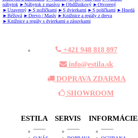
nábytok
►Nábytok z masívu
►Obdĺžnikový
►Otvorený
►Uzavrený
►S nožičkami
►S dvierkami
►S poličkami
►Hnedá
►Béžová
►Drevo / Masív
►Knižnice a regály z dreva
►Knižnice a regály s dvierkami a zásuvkami
+421 948 818 897
info@estila.sk
DOPRAVA ZDARMA
SHOWROOM
ESTILA
SERVIS
INFORMÁCIE