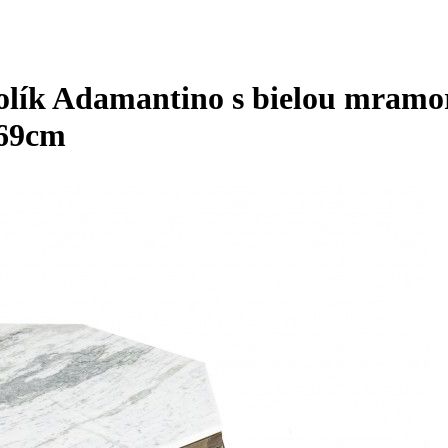
tolík Adamantino s bielou mram
 69cm