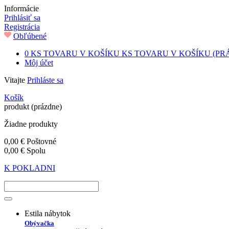
Informácie
Prihlásiť sa
Registrácia
Obľúbené
0
KS TOVARU V KOŠÍKU
KS TOVARU V KOŠÍKU
(PR
Môj účet
Vitajte
Prihláste sa
Košík
produkt
(prázdne)
Žiadne produkty
0,00 €
Poštovné
0,00 €
Spolu
K POKLADNI
Estila nábytok
Obývačka