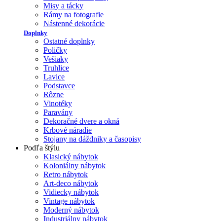
Misy a tácky
Rámy na fotografie
Nástenné dekorácie
Doplnky
Ostatné doplnky
Poličky
Vešiaky
Truhlice
Lavice
Podstavce
Rôzne
Vinotéky
Paravány
Dekoračné dvere a okná
Krbové náradie
Stojany na dáždniky a časopisy
Podľa štýlu
Klasický nábytok
Koloniálny nábytok
Retro nábytok
Art-deco nábytok
Vidiecky nábytok
Vintage nábytok
Moderný nábytok
Industriálny nábytok