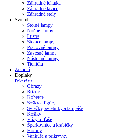
Záhradné lehátka
Záhradné lavice
Záhradné stoly
Svietidlá
Stolné lampy
Nočné lampy
Lustre
Stojace lampy
Pracovné lampy
Závesné lampy
Nástenné lampy
Tienidlá
Zrkadlá
Doplnky
Dekorácie
Obrazy
Rôzne
Koberce
Sošky a figúry
Sviečky, svietniky a lampáše
Košíky
Vázy a fľaše
Šperkovnice a krabičky
Hodiny
Vankúše a prikrývky