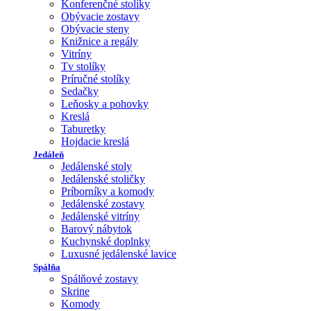
Konferenčné stolíky
Obývacie zostavy
Obývacie steny
Knižnice a regály
Vitríny
Tv stolíky
Príručné stolíky
Sedačky
Leňosky a pohovky
Kreslá
Taburetky
Hojdacie kreslá
Jedáleň
Jedálenské stoly
Jedálenské stoličky
Príborníky a komody
Jedálenské zostavy
Jedálenské vitríny
Barový nábytok
Kuchynské doplnky
Luxusné jedálenské lavice
Spálňa
Spálňové zostavy
Skrine
Komody