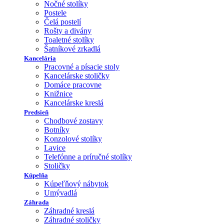
Nočné stolíky
Postele
Čelá postelí
Rošty a divány
Toaletné stolíky
Šatníkové zrkadlá
Kancelária
Pracovné a písacie stoly
Kancelárske stoličky
Domáce pracovne
Knižnice
Kancelárske kreslá
Predsieň
Chodbové zostavy
Botníky
Konzolové stolíky
Lavice
Telefónne a príručné stolíky
Stoličky
Kúpelňa
Kúpeľňový nábytok
Umývadlá
Záhrada
Záhradné kreslá
Záhradné stoličky