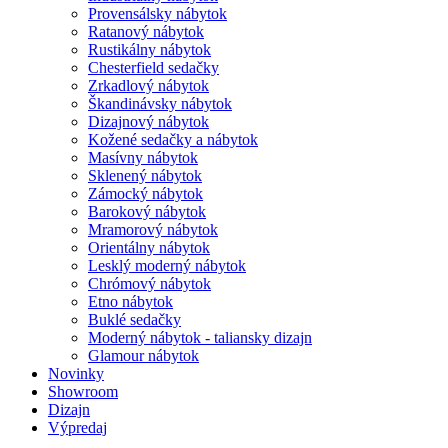
Provensálsky nábytok
Ratanový nábytok
Rustikálny nábytok
Chesterfield sedačky
Zrkadlový nábytok
Škandinávsky nábytok
Dizajnový nábytok
Kožené sedačky a nábytok
Masívny nábytok
Sklenený nábytok
Zámocký nábytok
Barokový nábytok
Mramorový nábytok
Orientálny nábytok
Lesklý moderný nábytok
Chrómový nábytok
Etno nábytok
Buklé sedačky
Moderný nábytok - taliansky dizajn
Glamour nábytok
Novinky
Showroom
Dizajn
Výpredaj