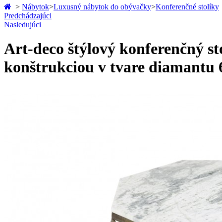
>
Nábytok
>
Luxusný nábytok do obývačky
>
Konferenčné stolíky
Predchádzajúci
Nasledujúci
Art-deco štýlový konferenčný s
konštrukciou v tvare diamantu