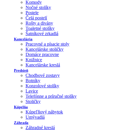
Komody
Nočné stolíky
Postele
Čelá postelí
Rošty a divány
Toaletné stolíky
Šatníkové zrkadlá
Kancelária
Pracovné a písacie stoly
Kancelárske stoličky
Domáce pracovne
Knižnice
Kancelárske kreslá
Predsieň
Chodbové zostavy
Botníky
Konzolové stolíky
Lavice
Telefónne a príručné stolíky
Stoličky
Kúpelňa
Kúpeľňový nábytok
Umývadlá
Záhrada
Záhradné kreslá