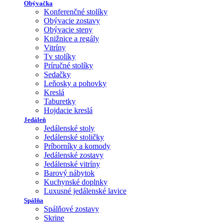
Obývačka
Konferenčné stolíky
Obývacie zostavy
Obývacie steny
Knižnice a regály
Vitríny
Tv stolíky
Príručné stolíky
Sedačky
Leňosky a pohovky
Kreslá
Taburetky
Hojdacie kreslá
Jedáleň
Jedálenské stoly
Jedálenské stoličky
Príborníky a komody
Jedálenské zostavy
Jedálenské vitríny
Barový nábytok
Kuchynské doplnky
Luxusné jedálenské lavice
Spálňa
Spálňové zostavy
Skrine