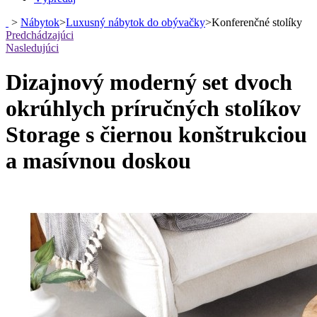
>
Nábytok
>
Luxusný nábytok do obývačky
>
Konferenčné stolíky
Predchádzajúci
Nasledujúci
Dizajnový moderný set dvoch
okrúhlych príručných stolíkov
Storage s čiernou konštrukciou
a masívnou doskou