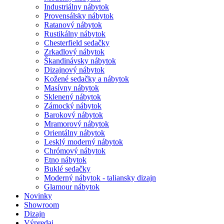
Industriálny nábytok
Provensálsky nábytok
Ratanový nábytok
Rustikálny nábytok
Chesterfield sedačky
Zrkadlový nábytok
Škandinávsky nábytok
Dizajnový nábytok
Kožené sedačky a nábytok
Masívny nábytok
Sklenený nábytok
Zámocký nábytok
Barokový nábytok
Mramorový nábytok
Orientálny nábytok
Lesklý moderný nábytok
Chrómový nábytok
Etno nábytok
Buklé sedačky
Moderný nábytok - taliansky dizajn
Glamour nábytok
Novinky
Showroom
Dizajn
Výpredaj