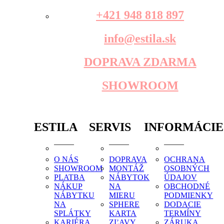
+421 948 818 897
info@estila.sk
DOPRAVA ZDARMA
SHOWROOM
ESTILA
SERVIS
INFORMÁCIE
O NÁS
DOPRAVA
OCHRANA
SHOWROOM
MONTÁŽ
OSOBNÝCH
PLATBA
NÁBYTOK
ÚDAJOV
NÁKUP
NA
OBCHODNÉ
NÁBYTKU
MIERU
PODMIENKY
NA
SPHERE
DODACIE
SPLÁTKY
KARTA
TERMÍNY
KARIÉRA
ZĽAVY
ZÁRUKA