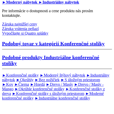
►Moderný nábytok
►Industriálny nábytok
Pre informácie o dostupnosti a cene produktu nás prosím
kontaktujte.
Záruka najnižšej ceny
Záruka vrátenia peňazí
Vypočítajte si Quatro splátky
Podobný tovar v kategórií
Konferenčné stolíky
Podobné produkty
Industriálne konferenčné
stolíky
►Konferenčné stolíky
►Moderný štýlový nábytok
►Industriálny
nábytok
►Okrúhly
►Bez nožičiek
►S úložným priestorom
►Kov
►Čierna
►Hnedá
►Drevo / Masív
►Drevo / Masív -
Mango
►Okrúhle konferenčné stolíky
►Konferenčné stolíky z
dreva
►Konferenčné stolíky s úložným priestorom
►Moderné
konferenčné stolíky
►Industriálne konferenčné stolíky