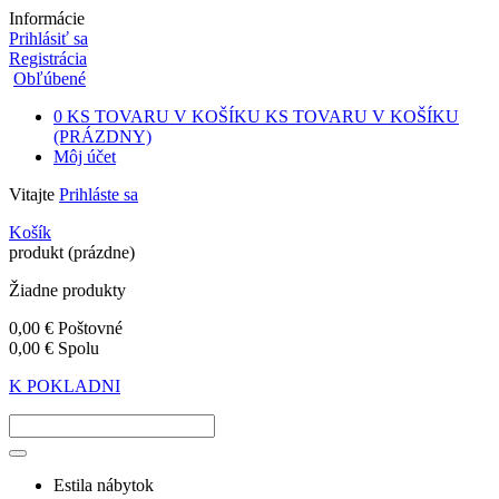
Informácie
Prihlásiť sa
Registrácia
Obľúbené
0
KS TOVARU V KOŠÍKU
KS TOVARU V KOŠÍKU
(PRÁZDNY)
Môj účet
Vitajte
Prihláste sa
Košík
produkt
(prázdne)
Žiadne produkty
0,00 €
Poštovné
0,00 €
Spolu
K POKLADNI
Estila nábytok