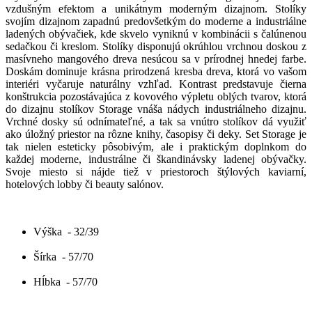
vzdušným efektom a unikátnym moderným dizajnom. Stolíky
svojím dizajnom zapadnú predovšetkým do moderne a industriálne
ladených obývačiek, kde skvelo vyniknú v kombinácii s čalúnenou
sedačkou či kreslom. Stolíky disponujú okrúhlou vrchnou doskou z
masívneho mangového dreva nesúcou sa v prírodnej hnedej farbe.
Doskám dominuje krásna prirodzená kresba dreva, ktorá vo vašom
interiéri vyčaruje naturálny vzhľad. Kontrast predstavuje čierna
konštrukcia pozostávajúca z kovového výpletu oblých tvarov, ktorá
do dizajnu stolíkov Storage vnáša nádych industriálneho dizajnu.
Vrchné dosky sú odnímateľné, a tak sa vnútro stolíkov dá využiť
ako úložný priestor na rôzne knihy, časopisy či deky. Set Storage je
tak nielen esteticky pôsobivým, ale i praktickým doplnkom do
každej moderne, industrálne či škandinávsky ladenej obývačky.
Svoje miesto si nájde tiež v priestoroch štýlových kaviarní,
hotelových lobby či beauty salónov.
Výška
- 32/39
Šírka
- 57/70
Hĺbka
- 57/70