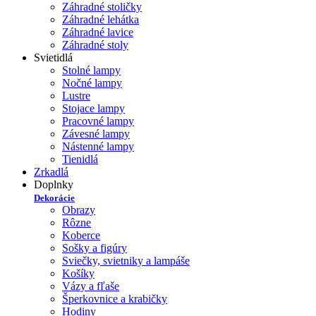
Záhradné stoličky
Záhradné lehátka
Záhradné lavice
Záhradné stoly
Svietidlá
Stolné lampy
Nočné lampy
Lustre
Stojace lampy
Pracovné lampy
Závesné lampy
Nástenné lampy
Tienidlá
Zrkadlá
Doplnky
Dekorácie
Obrazy
Rôzne
Koberce
Sošky a figúry
Sviečky, svietniky a lampáše
Košíky
Vázy a fľaše
Šperkovnice a krabičky
Hodiny