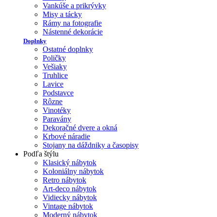
Vankúše a prikrývky
Misy a tácky
Rámy na fotografie
Nástenné dekorácie
Doplnky
Ostatné doplnky
Poličky
Vešiaky
Truhlice
Lavice
Podstavce
Rôzne
Vinotéky
Paravány
Dekoračné dvere a okná
Krbové náradie
Stojany na dáždniky a časopisy
Podľa štýlu
Klasický nábytok
Koloniálny nábytok
Retro nábytok
Art-deco nábytok
Vidiecky nábytok
Vintage nábytok
Moderný nábytok