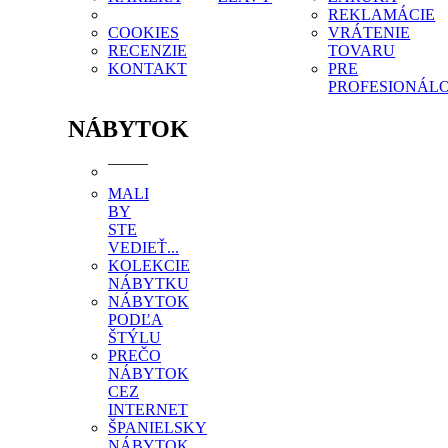
REKLAMÁCIE
COOKIES
VRÁTENIE
RECENZIE
TOVARU
KONTAKT
PRE
PROFESIONÁL
NÁBYTOK
MALI
BY
STE
VEDIEŤ...
KOLEKCIE
NÁBYTKU
NÁBYTOK
PODĽA
ŠTÝLU
PREČO
NÁBYTOK
CEZ
INTERNET
ŠPANIELSKY
NÁBYTOK