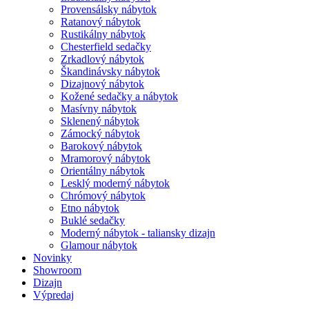
Provensálsky nábytok
Ratanový nábytok
Rustikálny nábytok
Chesterfield sedačky
Zrkadlový nábytok
Škandinávsky nábytok
Dizajnový nábytok
Kožené sedačky a nábytok
Masívny nábytok
Sklenený nábytok
Zámocký nábytok
Barokový nábytok
Mramorový nábytok
Orientálny nábytok
Lesklý moderný nábytok
Chrómový nábytok
Etno nábytok
Buklé sedačky
Moderný nábytok - taliansky dizajn
Glamour nábytok
Novinky
Showroom
Dizajn
Výpredaj