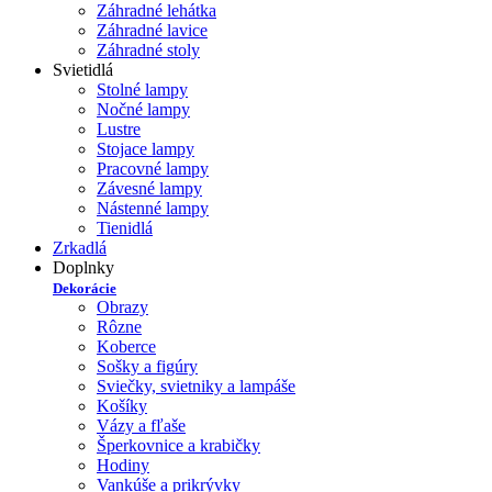
Záhradné lehátka
Záhradné lavice
Záhradné stoly
Svietidlá
Stolné lampy
Nočné lampy
Lustre
Stojace lampy
Pracovné lampy
Závesné lampy
Nástenné lampy
Tienidlá
Zrkadlá
Doplnky
Dekorácie
Obrazy
Rôzne
Koberce
Sošky a figúry
Sviečky, svietniky a lampáše
Košíky
Vázy a fľaše
Šperkovnice a krabičky
Hodiny
Vankúše a prikrývky