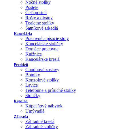
Nočné stolíky
Postele
Čelá postelí
Rošty a divány
Toaletné stolíky
Šatníkové zrkadlá
Kancelária
Pracovné a písacie stoly
Kancelárske stoličky
Domáce pracovne
Knižnice
Kancelárske kreslá
Predsieň
Chodbové zostavy
Botníky
Konzolové stolíky
Lavice
Telefónne a príručné stolíky
Stoličky
Kúpelňa
Kúpeľňový nábytok
Umývadlá
Záhrada
Záhradné kreslá
Záhradné stoličky