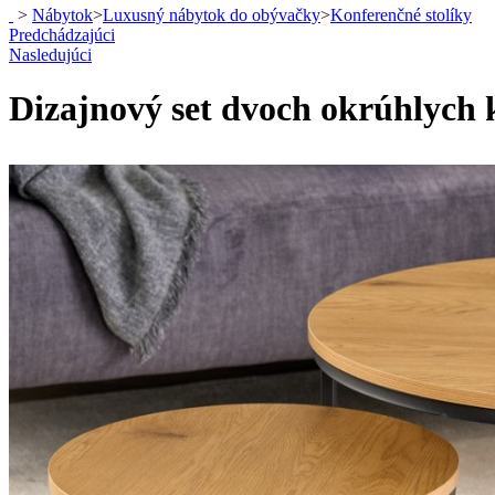
>
Nábytok
>
Luxusný nábytok do obývačky
>
Konferenčné stolíky
Predchádzajúci
Nasledujúci
Dizajnový set dvoch okrúhlych 