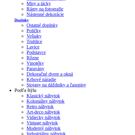
Misy a tácky
Rámy na fotografie
Nástenné dekorácie
Doplnky
Ostatné doplnky
Poličky
Vešiaky
Truhlice
Lavice
Podstavce
Rôzne
Vinotéky
Paravány
Dekoračné dvere a okná
Krbové náradie
Stojany na dáždniky a časopisy
Podľa štýlu
Klasický nábytok
Koloniálny nábytok
Retro nábytok
Art-deco nábytok
Vidiecky nábytok
Vintage nábytok
Moderný nábytok
Industriálny nábytok