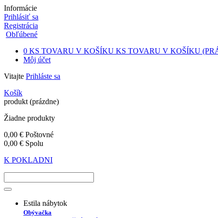
Informácie
Prihlásiť sa
Registrácia
Obľúbené
0
KS TOVARU V KOŠÍKU
KS TOVARU V KOŠÍKU
(PR
Môj účet
Vitajte
Prihláste sa
Košík
produkt
(prázdne)
Žiadne produkty
0,00 €
Poštovné
0,00 €
Spolu
K POKLADNI
Estila nábytok
Obývačka