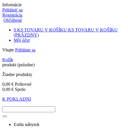
Informácie
Prihlásiť sa
Registrácia
Obľúbené
0
KS TOVARU V KOŠÍKU
KS TOVARU V KOŠÍKU
(PRÁZDNY)
Môj účet
Vitajte
Prihláste sa
Košík
produkt
(prázdne)
Žiadne produkty
0,00 €
Poštovné
0,00 €
Spolu
K POKLADNI
Estila nábytok