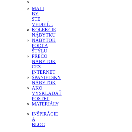
MALI
BY
STE
VEDIEŤ...
KOLEKCIE
NÁBYTKU
NÁBYTOK
PODĽA
ŠTÝLU
PREČO
NÁBYTOK
CEZ
INTERNET
ŠPANIELSKY
NÁBYTOK
AKO
VYSKLADAŤ
POSTEĽ
MATERIÁLY
INŠPIRÁCIE
A
BLOG