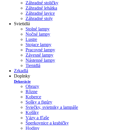
Záhradné stoličky
Záhradné lehátka
Záhradné lavice
Záhradné stoly
Svietidlá
Stolné lampy
Nočné lampy
Lustre
Stojace lampy
Pracovné lampy
Závesné lampy
Nástenné lampy
Tienidlá
Zrkadlá
Doplnky
Dekorácie
Obrazy
Rôzne
Koberce
Sošky a figúry
Sviečky, svietniky a lampáše
Košíky
Vázy a fľaše
Šperkovnice a krabičky
Hodiny