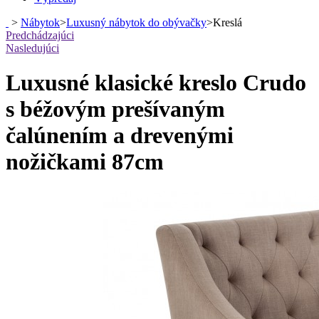
>
Nábytok
>
Luxusný nábytok do obývačky
>
Kreslá
Predchádzajúci
Nasledujúci
Luxusné klasické kreslo Crudo
s béžovým prešívaným
čalúnením a drevenými
nožičkami 87cm