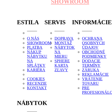
SHOWROOM
ESTILA
SERVIS
INFORMÁCIE
O NÁS
DOPRAVA
OCHRANA
SHOWROOM
MONTÁŽ
OSOBNÝCH
PLATBA
NÁBYTOK
ÚDAJOV
NÁKUP
NA
OBCHODNÉ
NÁBYTKU
MIERU
PODMIENKY
NA
SPHERE
DODACIE
SPLÁTKY
KARTA
TERMÍNY
KARIÉRA
ZĽAVY
ZÁRUKA
REKLAMÁCIE
COOKIES
VRÁTENIE
RECENZIE
TOVARU
KONTAKT
PRE
PROFESIONÁL
NÁBYTOK