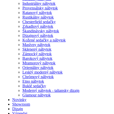
Industriálny nábytok
Provensálsky nábytok
Ratanový nábytok
Rustikálny nábytok
Chesterfield sedačky
Zrkadlový nábytok
Škandinávsky nábytok
Dizajnový nábytok
Kožené sedačky a nábytok
Masívny nábytok
Sklenený nábytok
Zámocký nábytok
Barokový nábytok
Mramorový nábytok
Orientálny nábytok
Lesklý moderný nábytok
Chrómový nábytok
Etno nábytok
Buklé sedačky
Moderný nábytok - taliansky dizajn
Glamour nábytok
Novinky
Showroom
Dizajn
Výpredaj