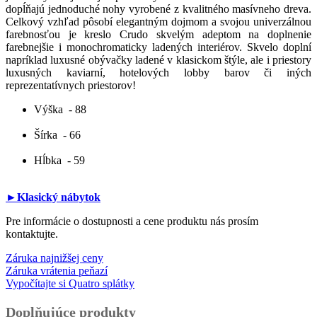
dopĺňajú jednoduché nohy vyrobené z kvalitného masívneho dreva.
Celkový vzhľad pôsobí elegantným dojmom a svojou univerzálnou
farebnosťou je kreslo Crudo skvelým adeptom na doplnenie
farebnejšie i monochromaticky ladených interiérov. Skvelo doplní
napríklad luxusné obývačky ladené v klasickom štýle, ale i priestory
luxusných kaviarní, hotelových lobby barov či iných
reprezentatívnych priestorov!
Výška
- 88
Šírka
- 66
Hĺbka
- 59
►Klasický nábytok
Pre informácie o dostupnosti a cene produktu nás prosím
kontaktujte.
Záruka najnižšej ceny
Záruka vrátenia peňazí
Vypočítajte si Quatro splátky
Doplňujúce produkty