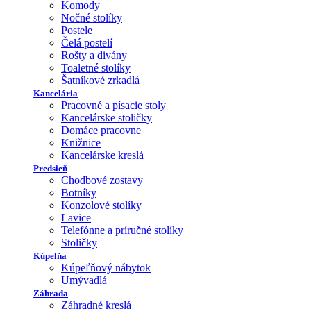
Komody
Nočné stolíky
Postele
Čelá postelí
Rošty a divány
Toaletné stolíky
Šatníkové zrkadlá
Kancelária
Pracovné a písacie stoly
Kancelárske stoličky
Domáce pracovne
Knižnice
Kancelárske kreslá
Predsieň
Chodbové zostavy
Botníky
Konzolové stolíky
Lavice
Telefónne a príručné stolíky
Stoličky
Kúpelňa
Kúpeľňový nábytok
Umývadlá
Záhrada
Záhradné kreslá