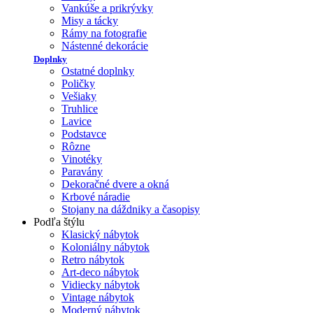
Vankúše a prikrývky
Misy a tácky
Rámy na fotografie
Nástenné dekorácie
Doplnky
Ostatné doplnky
Poličky
Vešiaky
Truhlice
Lavice
Podstavce
Rôzne
Vinotéky
Paravány
Dekoračné dvere a okná
Krbové náradie
Stojany na dáždniky a časopisy
Podľa štýlu
Klasický nábytok
Koloniálny nábytok
Retro nábytok
Art-deco nábytok
Vidiecky nábytok
Vintage nábytok
Moderný nábytok