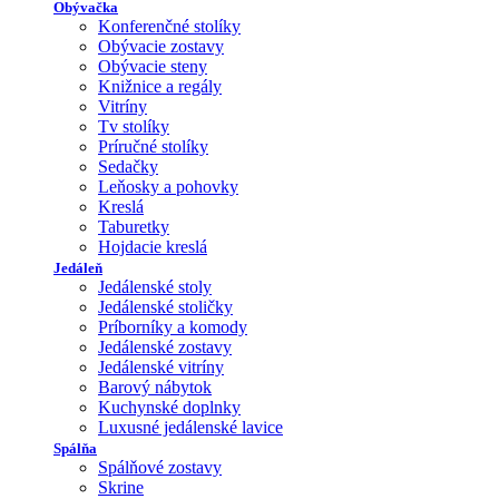
Obývačka
Konferenčné stolíky
Obývacie zostavy
Obývacie steny
Knižnice a regály
Vitríny
Tv stolíky
Príručné stolíky
Sedačky
Leňosky a pohovky
Kreslá
Taburetky
Hojdacie kreslá
Jedáleň
Jedálenské stoly
Jedálenské stoličky
Príborníky a komody
Jedálenské zostavy
Jedálenské vitríny
Barový nábytok
Kuchynské doplnky
Luxusné jedálenské lavice
Spálňa
Spálňové zostavy
Skrine