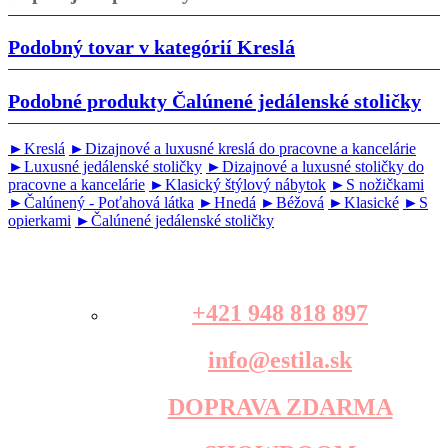
Podobný tovar v kategórií
Kreslá
Podobné produkty
Čalúnené jedálenské stoličky
►Kreslá
►Dizajnové a luxusné kreslá do pracovne a kancelárie
►Luxusné jedálenské stoličky
►Dizajnové a luxusné stoličky do
pracovne a kancelárie
►Klasický štýlový nábytok
►S nožičkami
►Čalúnený - Poťahová látka
►Hnedá
►Béžová
►Klasické
►S
opierkami
►Čalúnené jedálenské stoličky
+421 948 818 897
info@estila.sk
DOPRAVA ZDARMA