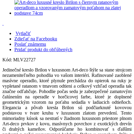
Vytlačiť
Zdieľať na Facebooku
Poslať známemu
Pridať produkt do obľúbených
Kód:
MLV22727
Jedinečné kreslo Brilon v luxusnom Art-deco štýle sa stane strojcom
nezameniteľného pohodlia vo vašom interiéri. Rafinované zaoblené
masívne operadlo, ktoré plynule prechádza do opierok na ruky je
vypletané ratanom v tmavom odtieni a celkový vzhľad operadla tak
značne odľahčuje. Pohodlie počas sedu je zabezpečené zamatovým
čalúnením na operadle v horčicovej farbe, ktoré je doplnené
geometrickým vzorom na poťahu sedadla v ladiacich odtieňoch.
Elegancia a pôvab kresla Brilon sú podčiarknuté kovovou
podstavou v tvare kruhu v luxusnom zlatom prevedení. Tento
mimoriadny kúsok sa nestratí v žiadnom luxusnom priestore plnom
Art-deco prvkov z kovu, masívnych povrchov z exotických drevín
či drahých kameňov. Odporúčame ho kombinovať s ďalšími