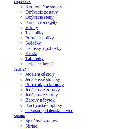
Obývačka
Konferenčné stolíky
Obývacie zostavy
Obývacie steny
Knižnice a regály
Vitríny
Tv stolíky
Príručné stolíky
Sedačky
Leňosky a pohovky
Kreslá
Taburetky
Hojdacie kreslá
Jedáleň
Jedálenské stoly
Jedálenské stoličky
Príborníky a komody
Jedálenské zostavy
Jedálenské vitríny
Barový nábytok
Kuchynské doplnky
Luxusné jedálenské lavice
Spálňa
Spálňové zostavy
Skrine