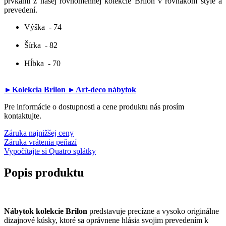
prvkami z našej rovnomennej kolekcie Brilon v rovnakom štýle a
prevedení.
Výška
- 74
Šírka
- 82
Hĺbka
- 70
►Kolekcia Brilon
►Art-deco nábytok
Pre informácie o dostupnosti a cene produktu nás prosím
kontaktujte.
Záruka najnižšej ceny
Záruka vrátenia peňazí
Vypočítajte si Quatro splátky
Popis produktu
Nábytok kolekcie Brilon
predstavuje precízne a vysoko originálne
dizajnové kúsky, ktoré sa oprávnene hlásia svojim prevedením k