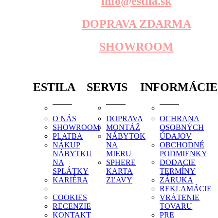
info@estila.sk
DOPRAVA ZDARMA
SHOWROOM
ESTILA
SERVIS
INFORMÁCIE
O NÁS
DOPRAVA
OCHRANA
SHOWROOM
MONTÁŽ
OSOBNÝCH
PLATBA
NÁBYTOK
ÚDAJOV
NÁKUP
NA
OBCHODNÉ
NÁBYTKU
MIERU
PODMIENKY
NA
SPHERE
DODACIE
SPLÁTKY
KARTA
TERMÍNY
KARIÉRA
ZĽAVY
ZÁRUKA
REKLAMÁCIE
COOKIES
VRÁTENIE
RECENZIE
TOVARU
KONTAKT
PRE