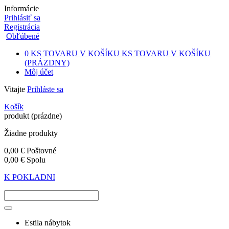
Informácie
Prihlásiť sa
Registrácia
Obľúbené
0
KS TOVARU V KOŠÍKU
KS TOVARU V KOŠÍKU
(PRÁZDNY)
Môj účet
Vitajte
Prihláste sa
Košík
produkt
(prázdne)
Žiadne produkty
0,00 €
Poštovné
0,00 €
Spolu
K POKLADNI
Estila nábytok