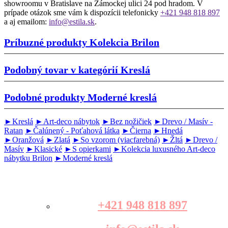
showroomu v Bratislave na Zámockej ulici 24 pod hradom. V
prípade otázok sme vám k dispozícii telefonicky
+421 948 818 897
a aj emailom:
info@estila.sk
.
Príbuzné produkty
Kolekcia Brilon
Podobný tovar v kategórií
Kreslá
Podobné produkty
Moderné kreslá
►Kreslá
►Art-deco nábytok
►Bez nožičiek
►Drevo / Masív -
Ratan
►Čalúnený - Poťahová látka
►Čierna
►Hnedá
►Oranžová
►Zlatá
►So vzorom (viacfarebná)
►Žltá
►Drevo /
Masív
►Klasické
►S opierkami
►Kolekcia luxusného Art-deco
nábytku Brilon
►Moderné kreslá
+421 948 818 897