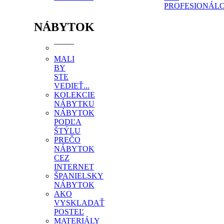
PROFESIONÁL
NÁBYTOK
MALI
BY
STE
VEDIEŤ...
KOLEKCIE
NÁBYTKU
NÁBYTOK
PODĽA
ŠTÝLU
PREČO
NÁBYTOK
CEZ
INTERNET
ŠPANIELSKY
NÁBYTOK
AKO
VYSKLADAŤ
POSTEĽ
MATERIÁLY