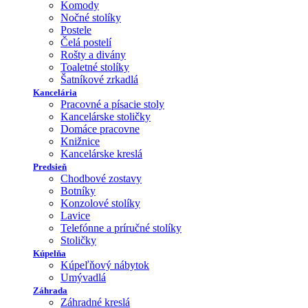
Komody
Nočné stolíky
Postele
Čelá postelí
Rošty a divány
Toaletné stolíky
Šatníkové zrkadlá
Kancelária
Pracovné a písacie stoly
Kancelárske stoličky
Domáce pracovne
Knižnice
Kancelárske kreslá
Predsieň
Chodbové zostavy
Botníky
Konzolové stolíky
Lavice
Telefónne a príručné stolíky
Stoličky
Kúpelňa
Kúpeľňový nábytok
Umývadlá
Záhrada
Záhradné kreslá