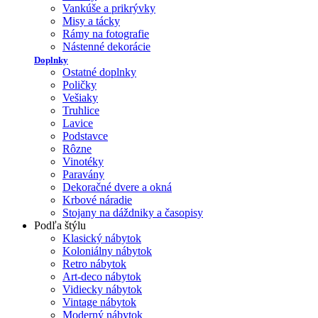
Vankúše a prikrývky
Misy a tácky
Rámy na fotografie
Nástenné dekorácie
Doplnky
Ostatné doplnky
Poličky
Vešiaky
Truhlice
Lavice
Podstavce
Rôzne
Vinotéky
Paravány
Dekoračné dvere a okná
Krbové náradie
Stojany na dáždniky a časopisy
Podľa štýlu
Klasický nábytok
Koloniálny nábytok
Retro nábytok
Art-deco nábytok
Vidiecky nábytok
Vintage nábytok
Moderný nábytok