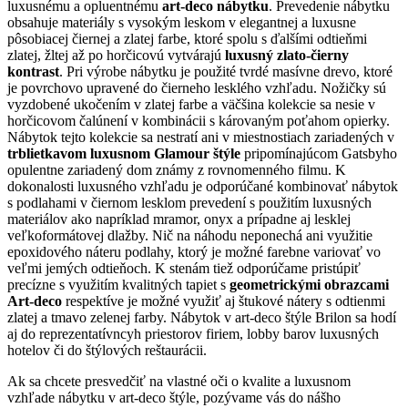
luxusnému a opluentnému
art-deco nábytku
. Prevedenie nábytku
obsahuje materiály s vysokým leskom v elegantnej a luxusne
pôsobiacej čiernej a zlatej farbe, ktoré spolu s ďalšími odtieňmi
zlatej, žltej až po horčicovú vytvárajú
luxusný zlato-čierny
kontrast
. Pri výrobe nábytku je použité tvrdé masívne drevo, ktoré
je povrchovo upravené do čierneho lesklého vzhľadu. Nožičky sú
vyzdobené ukočením v zlatej farbe a väčšina kolekcie sa nesie v
horčicovom čalúnení v kombinácii s károvaným poťahom opierky.
Nábytok tejto kolekcie sa nestratí ani v miestnostiach zariadených v
trblietkavom luxusnom Glamour štýle
pripomínajúcom Gatsbyho
opulentne zariadený dom známy z rovnomenného filmu. K
dokonalosti luxusného vzhľadu je odporúčané kombinovať nábytok
s podlahami v čiernom lesklom prevedení s použitím luxusných
materiálov ako napríklad mramor, onyx a prípadne aj lesklej
veľkoformátovej dlažby. Nič na náhodu neponechá ani využitie
epoxidového náteru podlahy, ktorý je možné farebne variovať vo
veľmi jemých odtieňoch. K stenám tiež odporúčame pristúpiť
precízne s využitím kvalitných tapiet s
geometrickými obrazcami
Art-deco
respektíve je možné využiť aj štukové nátery s odtienmi
zlatej a tmavo zelenej farby. Nábytok v art-deco štýle Brilon sa hodí
aj do reprezentatívncyh priestorov firiem, lobby barov luxusných
hotelov či do štýlových reštaurácii.
Ak sa chcete presvedčiť na vlastné oči o kvalite a luxusnom
vzhľade nábytku v art-deco štýle, pozývame vás do nášho