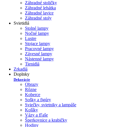
Záhradné stoličky
Záhradné lehátka
Záhradné lavice
Záhradné stoly
Svietidlá
Stolné lampy
Nočné lampy
Lustre
Stojace lampy
Pracovné lampy
Závesné lampy
Nástenné lampy
Tienidlá
Zrkadlá
Doplnky
Dekorácie
Obrazy
Rôzne
Koberce
Sošky a figúry
Sviečky, svietniky a lampáše
Košíky
Vázy a fľaše
Šperkovnice a krabičky
Hodiny