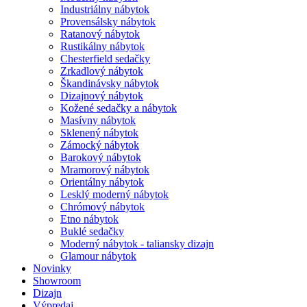
Industriálny nábytok
Provensálsky nábytok
Ratanový nábytok
Rustikálny nábytok
Chesterfield sedačky
Zrkadlový nábytok
Škandinávsky nábytok
Dizajnový nábytok
Kožené sedačky a nábytok
Masívny nábytok
Sklenený nábytok
Zámocký nábytok
Barokový nábytok
Mramorový nábytok
Orientálny nábytok
Lesklý moderný nábytok
Chrómový nábytok
Etno nábytok
Buklé sedačky
Moderný nábytok - taliansky dizajn
Glamour nábytok
Novinky
Showroom
Dizajn
Výpredaj