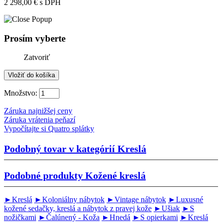
2 298,00 €
s DPH
Prosím vyberte
Zatvoriť
Množstvo:
Záruka najnižšej ceny
Záruka vrátenia peňazí
Vypočítajte si Quatro splátky
Podobný tovar v kategórií
Kreslá
Podobné produkty
Kožené kreslá
►Kreslá
►Koloniálny nábytok
►Vintage nábytok
►Luxusné
kožené sedačky, kreslá a nábytok z pravej kože
►Ušiak
►S
nožičkami
►Čalúnený - Koža
►Hnedá
►S opierkami
►Kreslá