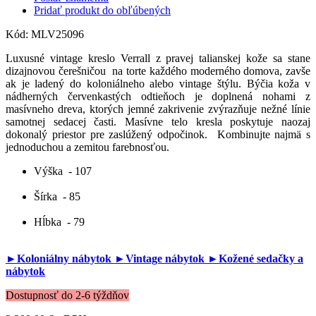
Pridať produkt do obľúbených
Kód:
MLV25096
Luxusné vintage kreslo Verrall z pravej talianskej kože sa stane
dizajnovou čerešničou na torte každého moderného domova, zavše
ak je ladený do koloniálneho alebo vintage štýlu. Býčia koža v
nádherných červenkastých odtieňoch je doplnená nohami z
masívneho dreva, ktorých jemné zakrivenie zvýrazňuje nežné línie
samotnej sedacej časti. Masívne telo kresla poskytuje naozaj
dokonalý priestor pre zaslúžený odpočinok. Kombinujte najmä s
jednoduchou a zemitou farebnosťou.
Výška
- 107
Šírka
- 85
Hĺbka
- 79
►Koloniálny nábytok
►Vintage nábytok
►Kožené sedačky a
nábytok
Dostupnosť do 2-6 týždňov