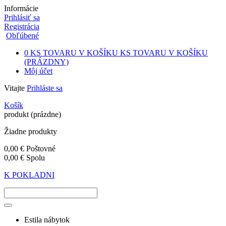
Informácie
Prihlásiť sa
Registrácia
Obľúbené
0
KS TOVARU V KOŠÍKU
KS TOVARU V KOŠÍKU
(PRÁZDNY)
Môj účet
Vitajte
Prihláste sa
Košík
produkt
(prázdne)
Žiadne produkty
0,00 €
Poštovné
0,00 €
Spolu
K POKLADNI
Estila nábytok