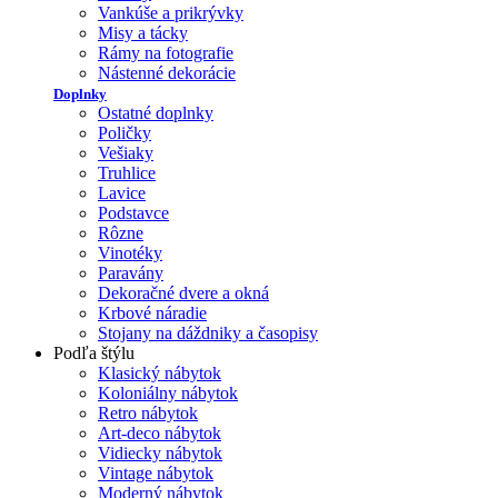
Vankúše a prikrývky
Misy a tácky
Rámy na fotografie
Nástenné dekorácie
Doplnky
Ostatné doplnky
Poličky
Vešiaky
Truhlice
Lavice
Podstavce
Rôzne
Vinotéky
Paravány
Dekoračné dvere a okná
Krbové náradie
Stojany na dáždniky a časopisy
Podľa štýlu
Klasický nábytok
Koloniálny nábytok
Retro nábytok
Art-deco nábytok
Vidiecky nábytok
Vintage nábytok
Moderný nábytok