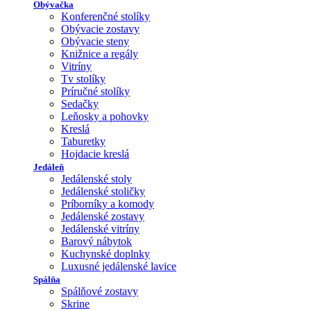
Obývačka
Konferenčné stolíky
Obývacie zostavy
Obývacie steny
Knižnice a regály
Vitríny
Tv stolíky
Príručné stolíky
Sedačky
Leňosky a pohovky
Kreslá
Taburetky
Hojdacie kreslá
Jedáleň
Jedálenské stoly
Jedálenské stoličky
Príborníky a komody
Jedálenské zostavy
Jedálenské vitríny
Barový nábytok
Kuchynské doplnky
Luxusné jedálenské lavice
Spálňa
Spálňové zostavy
Skrine