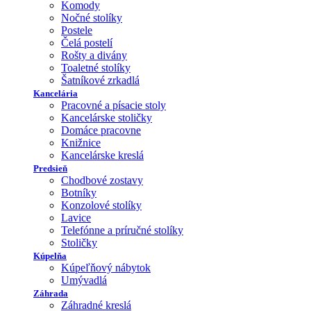
Komody
Nočné stolíky
Postele
Čelá postelí
Rošty a divány
Toaletné stolíky
Šatníkové zrkadlá
Kancelária
Pracovné a písacie stoly
Kancelárske stoličky
Domáce pracovne
Knižnice
Kancelárske kreslá
Predsieň
Chodbové zostavy
Botníky
Konzolové stolíky
Lavice
Telefónne a príručné stolíky
Stoličky
Kúpelňa
Kúpeľňový nábytok
Umývadlá
Záhrada
Záhradné kreslá