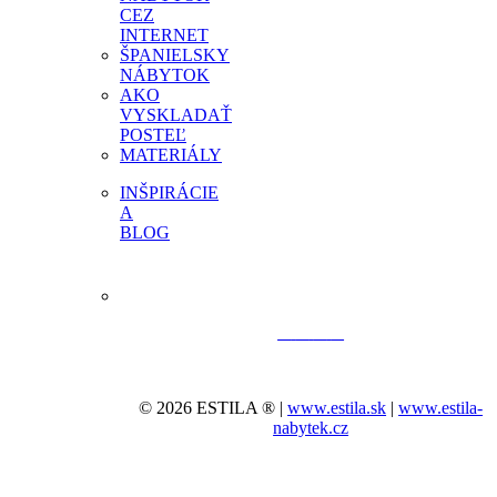
CEZ
INTERNET
ŠPANIELSKY
NÁBYTOK
AKO
VYSKLADAŤ
POSTEĽ
MATERIÁLY
INŠPIRÁCIE
A
BLOG
© 2026 ESTILA ® |
www.estila.sk
|
www.estila-
nabytek.cz