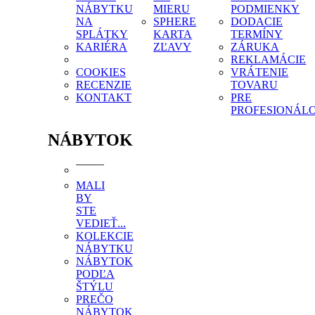
NÁBYTKU
MIERU
PODMIENKY
NA
SPHERE
DODACIE
SPLÁTKY
KARTA
TERMÍNY
KARIÉRA
ZĽAVY
ZÁRUKA
REKLAMÁCIE
COOKIES
VRÁTENIE
RECENZIE
TOVARU
KONTAKT
PRE
PROFESIONÁL
NÁBYTOK
MALI
BY
STE
VEDIEŤ...
KOLEKCIE
NÁBYTKU
NÁBYTOK
PODĽA
ŠTÝLU
PREČO
NÁBYTOK