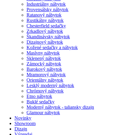
Industriálny nábytok
Provensálsky nábytok
Ratanový nábytok
Rustikálny nábytok
Chesterfield sedačky
Zrkadlový nábytok
Škandinávsky nábytok
Dizajnový nábytok
Kožené sedačky a nábytok
Masívny nábytok
Sklenený nábytok
Zámocký nábytok
Barokový nábytok
Mramorový nábytok
Orientálny nábytok
Lesklý moderný nábytok
Chrómový nábytok
Etno nábytok
Buklé sedačky
Moderný nábytok - taliansky dizajn
Glamour nábytok
Novinky
Showroom
Dizajn
Výpredaj