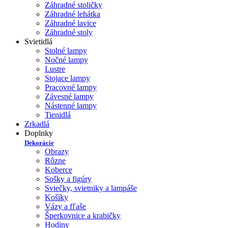
Záhradné stoličky
Záhradné lehátka
Záhradné lavice
Záhradné stoly
Svietidlá
Stolné lampy
Nočné lampy
Lustre
Stojace lampy
Pracovné lampy
Závesné lampy
Nástenné lampy
Tienidlá
Zrkadlá
Doplnky
Dekorácie
Obrazy
Rôzne
Koberce
Sošky a figúry
Sviečky, svietniky a lampáše
Košíky
Vázy a fľaše
Šperkovnice a krabičky
Hodiny