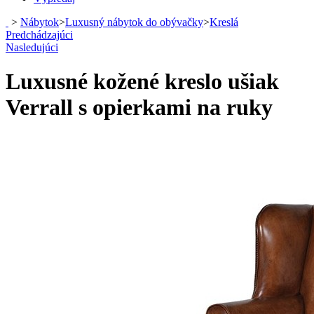
>
Nábytok
>
Luxusný nábytok do obývačky
>
Kreslá
Predchádzajúci
Nasledujúci
Luxusné kožené kreslo ušiak
Verrall s opierkami na ruky