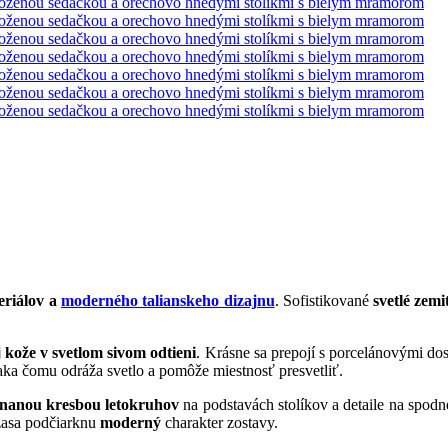
eriálov a
moderného talianskeho dizajnu
. Sofistikované
svetlé zemi
 kože v svetlom sivom odtieni
. Krásne sa prepojí s porcelánovými do
ďaka čomu odráža svetlo a pomôže miestnosť presvetliť.
iznanou kresbou letokruhov
na podstavách stolíkov a detaile na spodnej
asa podčiarknu
moderný
charakter zostavy.