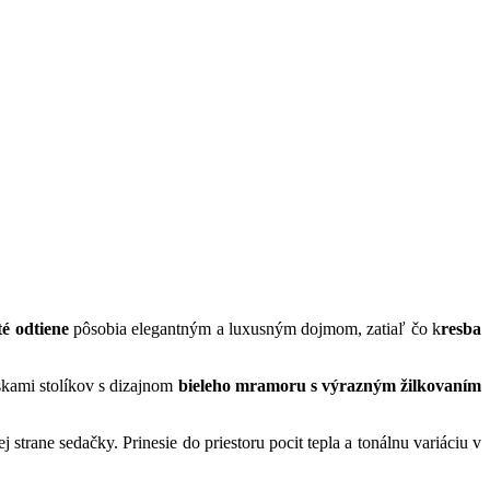
té odtiene
pôsobia elegantným a luxusným dojmom, zatiaľ čo k
resba
skami stolíkov s dizajnom
bieleho mramoru s výrazným žilkovaním
 strane sedačky. Prinesie do priestoru pocit tepla a tonálnu variáciu v