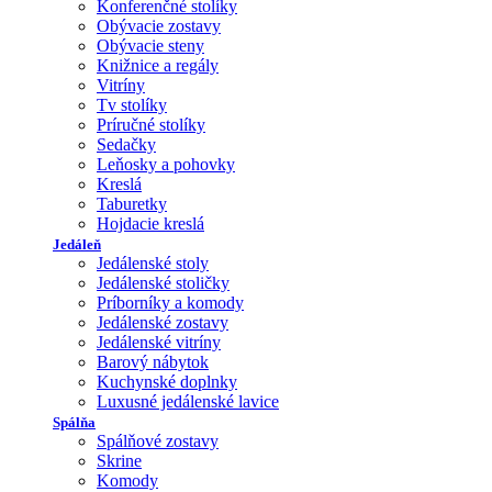
Konferenčné stolíky
Obývacie zostavy
Obývacie steny
Knižnice a regály
Vitríny
Tv stolíky
Príručné stolíky
Sedačky
Leňosky a pohovky
Kreslá
Taburetky
Hojdacie kreslá
Jedáleň
Jedálenské stoly
Jedálenské stoličky
Príborníky a komody
Jedálenské zostavy
Jedálenské vitríny
Barový nábytok
Kuchynské doplnky
Luxusné jedálenské lavice
Spálňa
Spálňové zostavy
Skrine
Komody