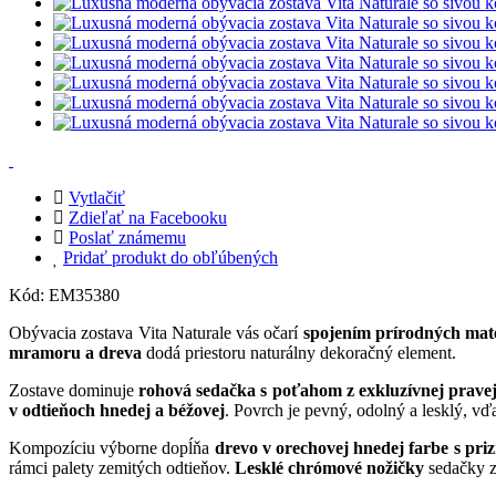
Vytlačiť
Zdieľať na Facebooku
Poslať známemu
Pridať produkt do obľúbených
Kód:
EM35380
Obývacia zostava Vita Naturale vás očarí
spojením prírodných mat
mramoru a dreva
dodá priestoru naturálny dekoračný element.
Zostave dominuje
rohová sedačka s poťahom z exkluzívnej pravej
v odtieňoch hnedej a béžovej
. Povrch je pevný, odolný a lesklý, v
Kompozíciu výborne dopĺňa
drevo v orechovej hnedej farbe s pr
rámci palety zemitých odtieňov.
Lesklé chrómové nožičky
sedačky z