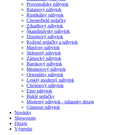
Provensálsky nábytok
Ratanový nábytok
Rustikálny nábytok
Chesterfield sedačky
Zrkadlový nábytok
Škandinávsky nábytok
Dizajnový nábytok
Kožené sedačky a nábytok
Masívny nábytok
Sklenený nábytok
Zámocký nábytok
Barokový nábytok
Mramorový nábytok
Orientálny nábytok
Lesklý moderný nábytok
Chrómový nábytok
Etno nábytok
Buklé sedačky
Moderný nábytok - taliansky dizajn
Glamour nábytok
Novinky
Showroom
Dizajn
Výpredaj