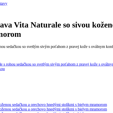
stavy
va Vita Naturale so sivou kožen
amorom