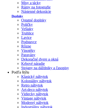
Misy a tácky
Rámy na fotografie
Nástenné dekorácie
Doplnky
Ostatné doplnky
Poličky
Vešiaky
Truhlice
Lavice
Podstavce
Rôzne
Vinotéky
Paravány
Dekoračné dvere a okná
Krbové náradie
Stojany na dáždniky a časopisy
Podľa štýlu
Klasický nábytok
Koloniálny nábytok
Retro nábytok
Art-deco nábytok
Vidiecky nábytok
Vintage nábytok
Moderný nábytok
Industriálny nábytok