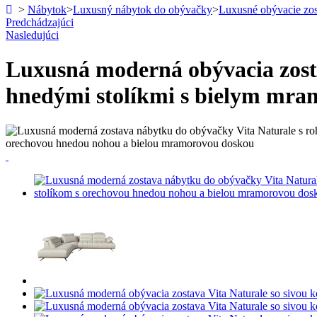
>
Nábytok
>
Luxusný nábytok do obývačky
>
Luxusné obývacie zo
Predchádzajúci
Nasledujúci
Luxusná moderná obývacia zosta
hnedými stolíkmi s bielym mr