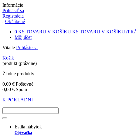
Informácie
Prihlásiť sa
Registrácia
Obľúbené
0
KS TOVARU V KOŠÍKU
KS TOVARU V KOŠÍKU
(PR
Môj účet
Vitajte
Prihláste sa
Košík
produkt
(prázdne)
Žiadne produkty
0,00 €
Poštovné
0,00 €
Spolu
K POKLADNI
Estila nábytok
Obývačka