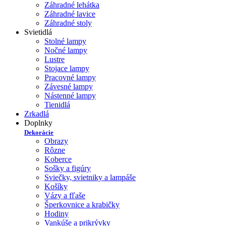
Záhradné lehátka
Záhradné lavice
Záhradné stoly
Svietidlá
Stolné lampy
Nočné lampy
Lustre
Stojace lampy
Pracovné lampy
Závesné lampy
Nástenné lampy
Tienidlá
Zrkadlá
Doplnky
Dekorácie
Obrazy
Rôzne
Koberce
Sošky a figúry
Sviečky, svietniky a lampáše
Košíky
Vázy a fľaše
Šperkovnice a krabičky
Hodiny
Vankúše a prikrývky