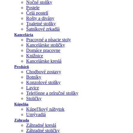
Nočné stolíky
Postele
Čelá postelí
Rošty a divány
Toaletné stolíky
Šatníkové zrkadlá
Kancelária
Pracovné a písacie stoly
Kancelárske stoličky
Domáce pracovne
Knižnice
Kancelárske kreslá
Predsieň
Chodbové zostavy
Botníky
Konzolové stolíky
Lavice
Telefónne a príručné stolíky
Stoličky
Kúpelňa
Kúpeľňový nábytok
Umývadlá
Záhrada
Záhradné kreslá
Záhradné stoličky