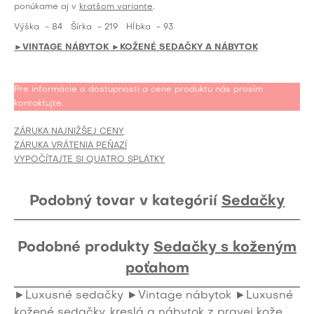
ponúkame aj v
kratšom variante
.
Výška
- 84
Šírka
- 219
Hĺbka
- 93
►VINTAGE NÁBYTOK
►KOŽENÉ SEDAČKY A NÁBYTOK
Pre informácie o dostupnosti a cene produktu nás prosím
kontaktujte.
ZÁRUKA NAJNIŽŠEJ CENY
ZÁRUKA VRÁTENIA PEŇAZÍ
VYPOČÍTAJTE SI QUATRO SPLÁTKY
Podobný tovar v kategórií
Sedačky
Podobné produkty
Sedačky s koženým
poťahom
►Luxusné sedačky
►Vintage nábytok
►Luxusné
kožené sedačky, kreslá a nábytok z pravej kože