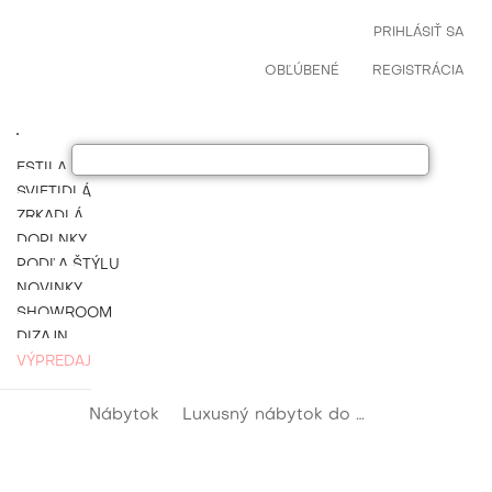
PRIHLÁSIŤ SA
OBĽÚBENÉ
REGISTRÁCIA
ESTILA NÁBYTOK
SVIETIDLÁ
ZRKADLÁ
DOPLNKY
PODĽA ŠTÝLU
NOVINKY
SHOWROOM
DIZAJN
VÝPREDAJ
Nábytok
Luxusný nábytok do obývačky
Lux