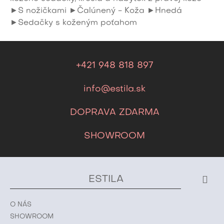
►S nožičkami
►Čalúnený - Koža
►Hnedá
►Sedačky s koženým poťahom
+421 948 818 897
info@estila.sk
DOPRAVA ZDARMA
SHOWROOM
ESTILA
O NÁS
SHOWROOM