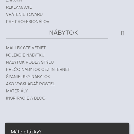
ZÁRUKA
REKLAMÁCIE
VRÁTENIE TOVARU
PRE PROFESIONÁLOV
NÁBYTOK
MALI BY STE VEDIEŤ...
KOLEKCIE NÁBYTKU
NÁBYTOK PODĽA ŠTÝLU
PREČO NÁBYTOK CEZ INTERNET
ŠPANIELSKY NÁBYTOK
AKO VYSKLADAŤ POSTEĽ
MATERIÁLY
INŠPIRÁCIE A BLOG
Máte otázky?
© 2026 ESTILA ® |
www.estila.sk
|
www.estila-nabytek.cz