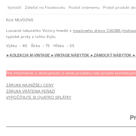
Vytlačiť
Zdieľať na Facebooku
Poslať známemu
Pridať produkt d
Kód:
MLV02165
Luxusná taburetka Victory hnedá z
masívneho dreva CAOBA (mahag
typické prvky z tohto štýlu.
Výška
- 40
Šírka
- 75
Hĺbka
- 55
►KOLEKCIA M-VINTAGE
►VINTAGE NÁBYTOK
►ZÁMOCKÝ NÁBYTOK
►
Pre informácie o dostupnosti a cene produktu nás prosím kontaktujte
ZÁRUKA NAJNIŽŠEJ CENY
ZÁRUKA VRÁTENIA PEŇAZÍ
VYPOČÍTAJTE SI QUATRO SPLÁTKY
P