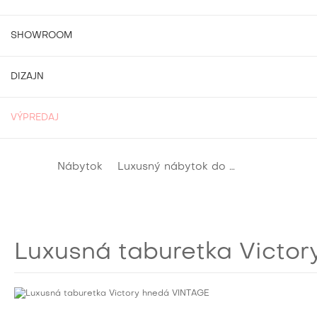
SHOWROOM
DIZAJN
VÝPREDAJ
Nábytok
Luxusný nábytok do obývačky
Štý
Luxusná taburetka Victo