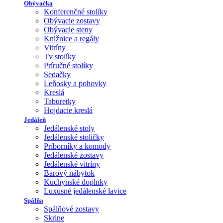
Obývačka
Konferenčné stolíky
Obývacie zostavy
Obývacie steny
Knižnice a regály
Vitríny
Tv stolíky
Príručné stolíky
Sedačky
Leňosky a pohovky
Kreslá
Taburetky
Hojdacie kreslá
Jedáleň
Jedálenské stoly
Jedálenské stoličky
Príborníky a komody
Jedálenské zostavy
Jedálenské vitríny
Barový nábytok
Kuchynské doplnky
Luxusné jedálenské lavice
Spálňa
Spálňové zostavy
Skrine