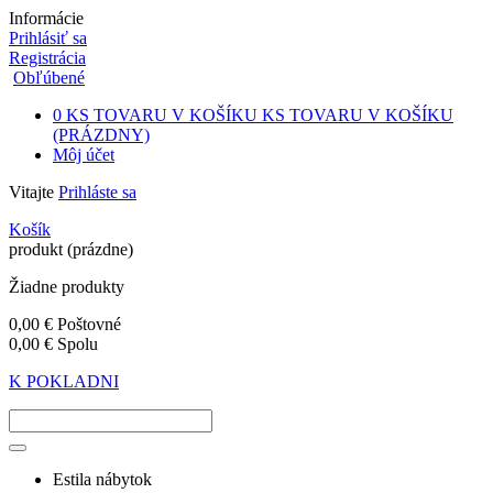
Informácie
Prihlásiť sa
Registrácia
Obľúbené
0
KS TOVARU V KOŠÍKU
KS TOVARU V KOŠÍKU
(PRÁZDNY)
Môj účet
Vitajte
Prihláste sa
Košík
produkt
(prázdne)
Žiadne produkty
0,00 €
Poštovné
0,00 €
Spolu
K POKLADNI
Estila nábytok