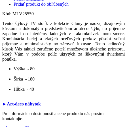
Pridať produkt do obľúbených
Kód:
MLV25559
Tento štýlový TV stolík z kolekcie Cluny je naozaj dizajnovým
kúskom a dokonalým predstaviteľom art-deco štýlu, no príjemne
zapadne i do interiérov ladených v akomkoľvek inom smere.
Kombinácia bielej a zlatých oceľových prvkov pôsobí veľmi
príjemne a minimalisticky no zároveň luxusne. Tento jedinečný
kúsok Vás taktiež zaručene poteší množstvom úložného priestoru,
ktorý Vám v podobe políc ukrytých za šikovnými dvierkami
ponúka.
Výška
- 80
Šírka
- 180
Hĺbka
- 40
►Art-deco nábytok
Pre informácie o dostupnosti a cene produktu nás prosím
kontaktujte.