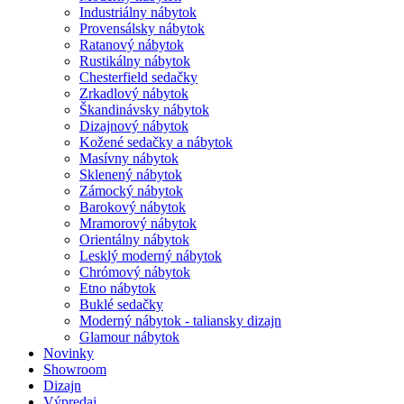
Industriálny nábytok
Provensálsky nábytok
Ratanový nábytok
Rustikálny nábytok
Chesterfield sedačky
Zrkadlový nábytok
Škandinávsky nábytok
Dizajnový nábytok
Kožené sedačky a nábytok
Masívny nábytok
Sklenený nábytok
Zámocký nábytok
Barokový nábytok
Mramorový nábytok
Orientálny nábytok
Lesklý moderný nábytok
Chrómový nábytok
Etno nábytok
Buklé sedačky
Moderný nábytok - taliansky dizajn
Glamour nábytok
Novinky
Showroom
Dizajn
Výpredaj