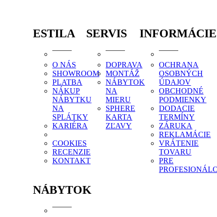
ESTILA
SERVIS
INFORMÁCIE
O NÁS
DOPRAVA
OCHRANA
SHOWROOM
MONTÁŽ
OSOBNÝCH
PLATBA
NÁBYTOK
ÚDAJOV
NÁKUP
NA
OBCHODNÉ
NÁBYTKU
MIERU
PODMIENKY
NA
SPHERE
DODACIE
SPLÁTKY
KARTA
TERMÍNY
KARIÉRA
ZĽAVY
ZÁRUKA
REKLAMÁCIE
COOKIES
VRÁTENIE
RECENZIE
TOVARU
KONTAKT
PRE
PROFESIONÁL
NÁBYTOK