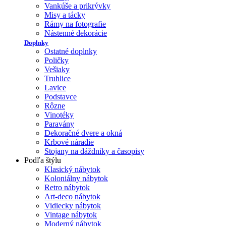
Vankúše a prikrývky
Misy a tácky
Rámy na fotografie
Nástenné dekorácie
Doplnky
Ostatné doplnky
Poličky
Vešiaky
Truhlice
Lavice
Podstavce
Rôzne
Vinotéky
Paravány
Dekoračné dvere a okná
Krbové náradie
Stojany na dáždniky a časopisy
Podľa štýlu
Klasický nábytok
Koloniálny nábytok
Retro nábytok
Art-deco nábytok
Vidiecky nábytok
Vintage nábytok
Moderný nábytok