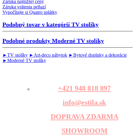
Záruka najnižšej ceny
Záruka vrátenia peňazí
Vypočítajte si Quatro splátky
Podobný tovar v kategórií
TV stolíky
Podobné produkty
Moderné TV stolíky
►TV stolíky
►Art-deco nábytok
►Bytové doplnky a dekorácie
►Moderné TV stolíky
+421 948 818 897
info@estila.sk
DOPRAVA ZDARMA
SHOWROOM