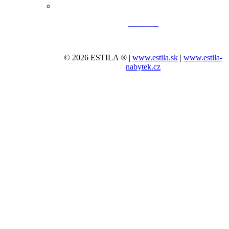
© 2026 ESTILA ® |
www.estila.sk
|
www.estila-
nabytek.cz