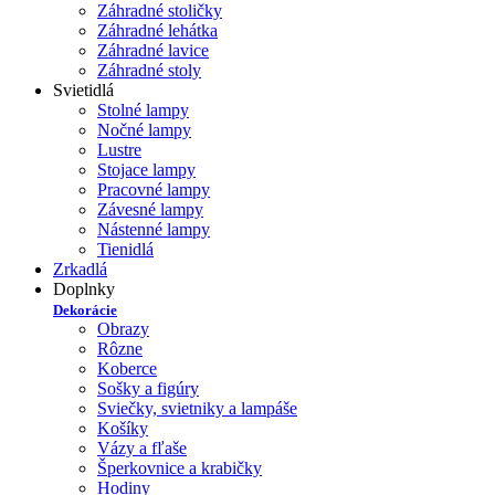
Záhradné stoličky
Záhradné lehátka
Záhradné lavice
Záhradné stoly
Svietidlá
Stolné lampy
Nočné lampy
Lustre
Stojace lampy
Pracovné lampy
Závesné lampy
Nástenné lampy
Tienidlá
Zrkadlá
Doplnky
Dekorácie
Obrazy
Rôzne
Koberce
Sošky a figúry
Sviečky, svietniky a lampáše
Košíky
Vázy a fľaše
Šperkovnice a krabičky
Hodiny