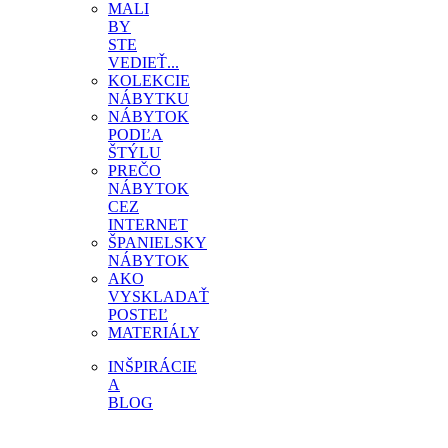
MALI
BY
STE
VEDIEŤ...
KOLEKCIE
NÁBYTKU
NÁBYTOK
PODĽA
ŠTÝLU
PREČO
NÁBYTOK
CEZ
INTERNET
ŠPANIELSKY
NÁBYTOK
AKO
VYSKLADAŤ
POSTEĽ
MATERIÁLY
INŠPIRÁCIE
A
BLOG