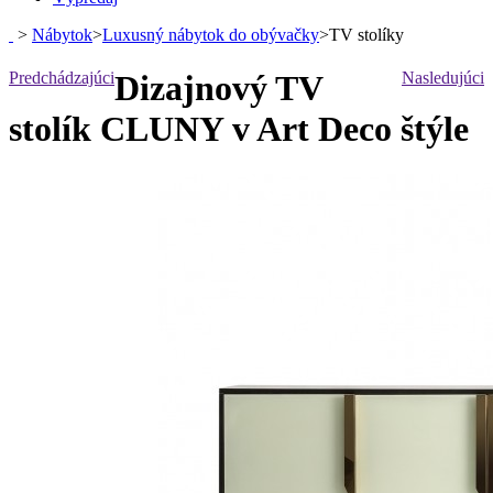
>
Nábytok
>
Luxusný nábytok do obývačky
>
TV stolíky
Predchádzajúci
Dizajnový TV
Nasledujúci
stolík CLUNY v Art Deco štýle