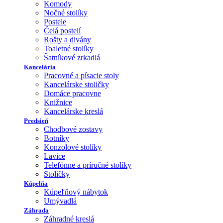
Komody
Nočné stolíky
Postele
Čelá postelí
Rošty a divány
Toaletné stolíky
Šatníkové zrkadlá
Kancelária
Pracovné a písacie stoly
Kancelárske stoličky
Domáce pracovne
Knižnice
Kancelárske kreslá
Predsieň
Chodbové zostavy
Botníky
Konzolové stolíky
Lavice
Telefónne a príručné stolíky
Stoličky
Kúpelňa
Kúpeľňový nábytok
Umývadlá
Záhrada
Záhradné kreslá