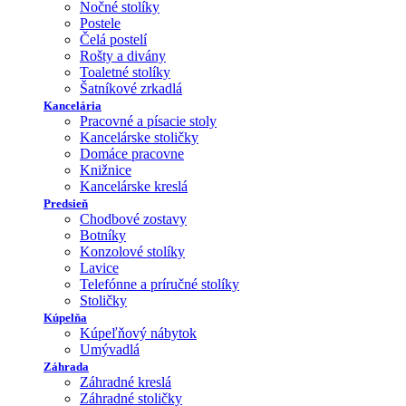
Nočné stolíky
Postele
Čelá postelí
Rošty a divány
Toaletné stolíky
Šatníkové zrkadlá
Kancelária
Pracovné a písacie stoly
Kancelárske stoličky
Domáce pracovne
Knižnice
Kancelárske kreslá
Predsieň
Chodbové zostavy
Botníky
Konzolové stolíky
Lavice
Telefónne a príručné stolíky
Stoličky
Kúpelňa
Kúpeľňový nábytok
Umývadlá
Záhrada
Záhradné kreslá
Záhradné stoličky