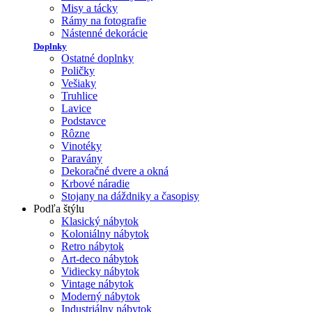
Misy a tácky
Rámy na fotografie
Nástenné dekorácie
Doplnky
Ostatné doplnky
Poličky
Vešiaky
Truhlice
Lavice
Podstavce
Rôzne
Vinotéky
Paravány
Dekoračné dvere a okná
Krbové náradie
Stojany na dáždniky a časopisy
Podľa štýlu
Klasický nábytok
Koloniálny nábytok
Retro nábytok
Art-deco nábytok
Vidiecky nábytok
Vintage nábytok
Moderný nábytok
Industriálny nábytok