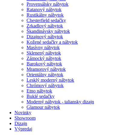
Provensálsky nábytok
Ratanový nábytok
Rustikálny nábytok
Chesterfield sedačky
Zrkadlový nábytok
Škandinávsky nábytok
Dizajnový nábytok
Kožené sedačky a nábytok
Masívny nábytok
Sklenený nábytok
Zámocký nábytok
Barokový nábytok
Mramorový nábytok
Orientálny nábytok
Lesklý moderný nábytok
Chrómový nábytok
Etno nábytok
Buklé sedačky
Moderný nábytok - taliansky dizajn
Glamour nábytok
Novinky
Showroom
Dizajn
Výpredaj