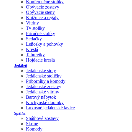
Konferenčné stolíky
Obývacie zostavy
Obývacie steny
Knižnice a regály
Vitríny
Tv stolíky
Príručné stolíky
Sedačky
Leňosky a pohovky
Kreslá
Taburetky
Hojdacie kreslá
Jedáleň
Jedálenské stoly
Jedálenské stoličky
Príborníky a komody
Jedálenské zostavy
Jedálenské vitríny
Barový nábytok
Kuchynské doplnky
Luxusné jedálenské lavice
Spálňa
Spálňové zostavy
Skrine
Komody