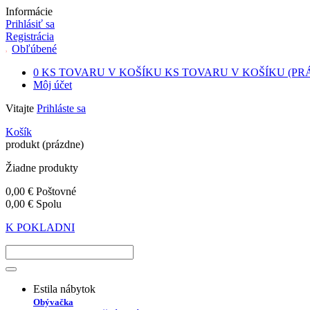
Informácie
Prihlásiť sa
Registrácia
Obľúbené
0
KS TOVARU V KOŠÍKU
KS TOVARU V KOŠÍKU
(PR
Môj účet
Vitajte
Prihláste sa
Košík
produkt
(prázdne)
Žiadne produkty
0,00 €
Poštovné
0,00 €
Spolu
K POKLADNI
Estila nábytok
Obývačka