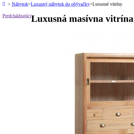
>
Nábytok
>
Luxusný nábytok do obývačky
>
Luxusné vitríny
Predchádzajúci
Luxusná masívna vitrín