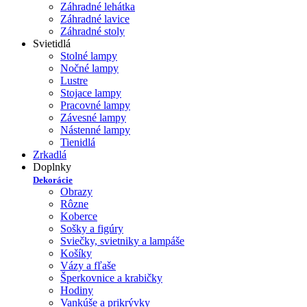
Záhradné lehátka
Záhradné lavice
Záhradné stoly
Svietidlá
Stolné lampy
Nočné lampy
Lustre
Stojace lampy
Pracovné lampy
Závesné lampy
Nástenné lampy
Tienidlá
Zrkadlá
Doplnky
Dekorácie
Obrazy
Rôzne
Koberce
Sošky a figúry
Sviečky, svietniky a lampáše
Košíky
Vázy a fľaše
Šperkovnice a krabičky
Hodiny
Vankúše a prikrývky