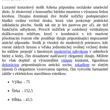
Luxusný konzolový stolík Athena pripomína sochárske umelecké
dielo. Je zhotovený z honosného bieleho mramoru s výraznou šedou
kresbou. Dizajnu dominujú dve hrubé nožičky podopierajúce
hladkú oválnu vrchnú dosku, ktorá vám poskytuje praktickú
odkladaciu plochu. Stolík tak nie je len pastvou pre oči, ale tiež
funkčným nábytkom. Povrch nožičiek je ozdobený vertikálnym
drážkovaným reliéfom, ktorý v kombinácii s ich masívne
pôsobiacim tvarom ešte posilňuje dizajn pripomínajúci impozantné
antické stĺporadie. Stolík je vhodný do moderných priestorov, kde
vnesie nádych luxusu a vďaka jednoduchej oválnej vrchnej doske
ho môžete prepojiť s lineárnym
moderným nábytkom
v odtieňoch
bielej a šedej, čím dosiahnete nadčasový elegantný dizajn. Môžete
ho však doplniť aj výraznejšími
vintage
kúskami, figurálnou
dekoráciou
pripomínajúcou antickú sochu,
zrkadlom
so zlatým
rámom či elegantnou vzorovanou tapetou, čím vytvoríte šarmantné
zátišie s eklektickou starožitnou estetikou.
Výška
- 75
Šírka
- 152,5
Hĺbka
- 45,5