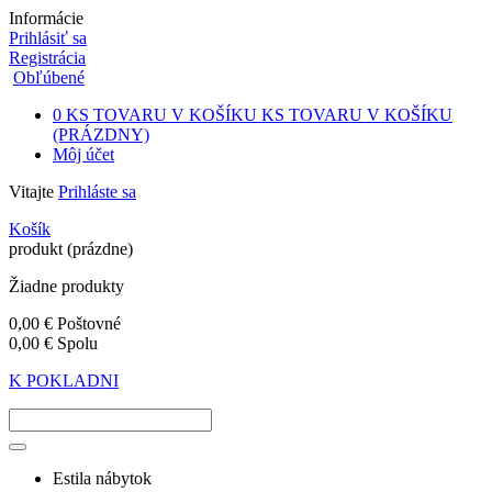
Informácie
Prihlásiť sa
Registrácia
Obľúbené
0
KS TOVARU V KOŠÍKU
KS TOVARU V KOŠÍKU
(PRÁZDNY)
Môj účet
Vitajte
Prihláste sa
Košík
produkt
(prázdne)
Žiadne produkty
0,00 €
Poštovné
0,00 €
Spolu
K POKLADNI
Estila nábytok