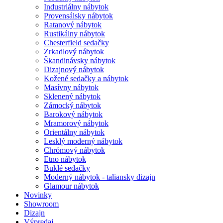
Industriálny nábytok
Provensálsky nábytok
Ratanový nábytok
Rustikálny nábytok
Chesterfield sedačky
Zrkadlový nábytok
Škandinávsky nábytok
Dizajnový nábytok
Kožené sedačky a nábytok
Masívny nábytok
Sklenený nábytok
Zámocký nábytok
Barokový nábytok
Mramorový nábytok
Orientálny nábytok
Lesklý moderný nábytok
Chrómový nábytok
Etno nábytok
Buklé sedačky
Moderný nábytok - taliansky dizajn
Glamour nábytok
Novinky
Showroom
Dizajn
Výpredaj