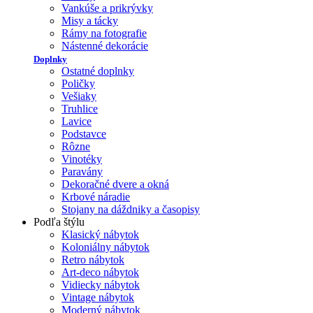
Vankúše a prikrývky
Misy a tácky
Rámy na fotografie
Nástenné dekorácie
Doplnky
Ostatné doplnky
Poličky
Vešiaky
Truhlice
Lavice
Podstavce
Rôzne
Vinotéky
Paravány
Dekoračné dvere a okná
Krbové náradie
Stojany na dáždniky a časopisy
Podľa štýlu
Klasický nábytok
Koloniálny nábytok
Retro nábytok
Art-deco nábytok
Vidiecky nábytok
Vintage nábytok
Moderný nábytok