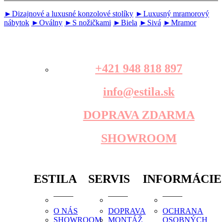
►Dizajnové a luxusné konzolové stolíky
►Luxusný mramorový
nábytok
►Oválny
►S nožičkami
►Biela
►Sivá
►Mramor
+421 948 818 897
info@estila.sk
DOPRAVA ZDARMA
SHOWROOM
ESTILA
SERVIS
INFORMÁCIE
O NÁS
DOPRAVA
OCHRANA
SHOWROOM
MONTÁŽ
OSOBNÝCH