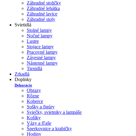
Záhradné stoličky
Záhradné lehátka
Záhradné lavice
Záhradné stoly
Svietidlá
Stolné lampy
Nočné lampy
Lustre
Stojace lampy
Pracovné lampy
Závesné lampy
Nástenné lampy
Tienidlá
Zrkadlá
Doplnky
Dekorácie
Obrazy
Rôzne
Koberce
Sošky a figúry
Sviečky, svietniky a lampáše
Košíky
Vázy a fľaše
Šperkovnice a krabičky
Hodiny