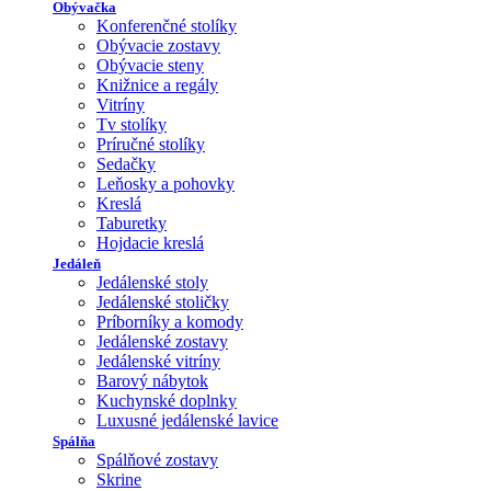
Obývačka
Konferenčné stolíky
Obývacie zostavy
Obývacie steny
Knižnice a regály
Vitríny
Tv stolíky
Príručné stolíky
Sedačky
Leňosky a pohovky
Kreslá
Taburetky
Hojdacie kreslá
Jedáleň
Jedálenské stoly
Jedálenské stoličky
Príborníky a komody
Jedálenské zostavy
Jedálenské vitríny
Barový nábytok
Kuchynské doplnky
Luxusné jedálenské lavice
Spálňa
Spálňové zostavy
Skrine