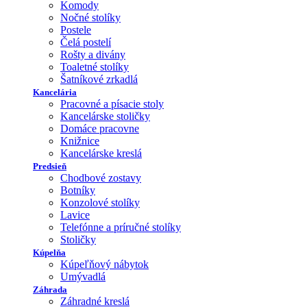
Komody
Nočné stolíky
Postele
Čelá postelí
Rošty a divány
Toaletné stolíky
Šatníkové zrkadlá
Kancelária
Pracovné a písacie stoly
Kancelárske stoličky
Domáce pracovne
Knižnice
Kancelárske kreslá
Predsieň
Chodbové zostavy
Botníky
Konzolové stolíky
Lavice
Telefónne a príručné stolíky
Stoličky
Kúpelňa
Kúpeľňový nábytok
Umývadlá
Záhrada
Záhradné kreslá