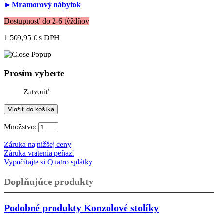
►Mramorový nábytok
Dostupnosť do 2-6 týždňov
1 509,95 €
s DPH
Prosím vyberte
Zatvoriť
Množstvo:
Záruka najnižšej ceny
Záruka vrátenia peňazí
Vypočítajte si Quatro splátky
Doplňujúce produkty
Podobné produkty
Konzolové stolíky