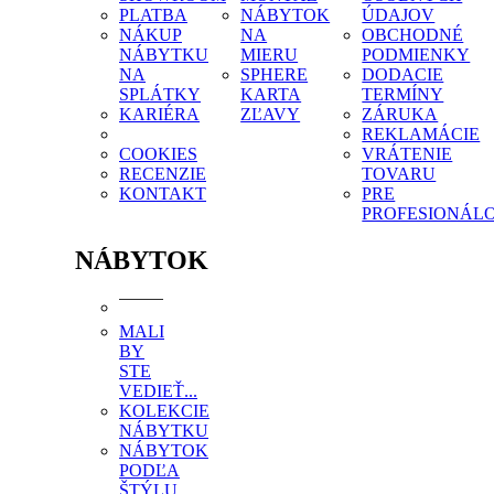
PLATBA
NÁBYTOK
ÚDAJOV
NÁKUP
NA
OBCHODNÉ
NÁBYTKU
MIERU
PODMIENKY
NA
SPHERE
DODACIE
SPLÁTKY
KARTA
TERMÍNY
KARIÉRA
ZĽAVY
ZÁRUKA
REKLAMÁCIE
COOKIES
VRÁTENIE
RECENZIE
TOVARU
KONTAKT
PRE
PROFESIONÁL
NÁBYTOK
MALI
BY
STE
VEDIEŤ...
KOLEKCIE
NÁBYTKU
NÁBYTOK
PODĽA
ŠTÝLU