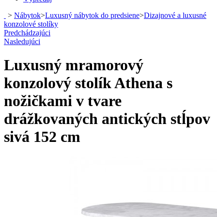
>
Nábytok
>
Luxusný nábytok do predsiene
>
Dizajnové a luxusné
konzolové stolíky
Predchádzajúci
Nasledujúci
Luxusný mramorový
konzolový stolík Athena s
nožičkami v tvare
drážkovaných antických stĺpov
sivá 152 cm