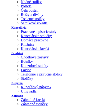
Nočné stolíky
Postele
Čelá postelí
Rošty a divány
Toaletné stolíky
Šatníkové zrkadlá
Kancelária
Pracovné a písacie stoly
Kancelárske stoličky
Domáce pracovne
Knižnice
Kancelárske kreslá
Predsieň
Chodbové zostavy
Botníky
Konzolové stolíky
Lavice
Telefónne a príručné stolíky
Stoličky
Kúpelňa
Kúpeľňový nábytok
Umývadlá
Záhrada
Záhradné kreslá
Záhradné stoličky