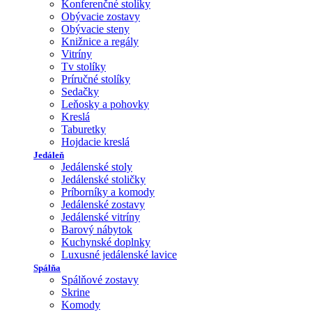
Konferenčné stolíky
Obývacie zostavy
Obývacie steny
Knižnice a regály
Vitríny
Tv stolíky
Príručné stolíky
Sedačky
Leňosky a pohovky
Kreslá
Taburetky
Hojdacie kreslá
Jedáleň
Jedálenské stoly
Jedálenské stoličky
Príborníky a komody
Jedálenské zostavy
Jedálenské vitríny
Barový nábytok
Kuchynské doplnky
Luxusné jedálenské lavice
Spálňa
Spálňové zostavy
Skrine
Komody