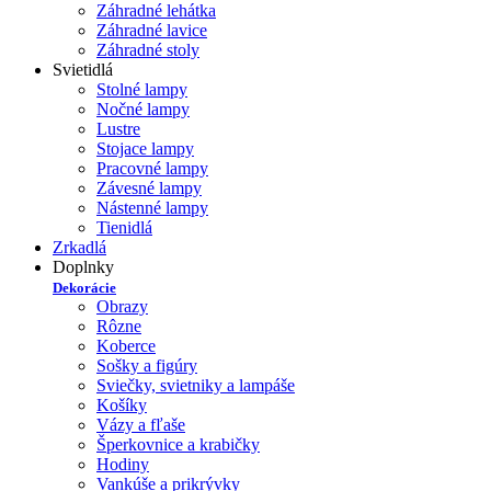
Záhradné lehátka
Záhradné lavice
Záhradné stoly
Svietidlá
Stolné lampy
Nočné lampy
Lustre
Stojace lampy
Pracovné lampy
Závesné lampy
Nástenné lampy
Tienidlá
Zrkadlá
Doplnky
Dekorácie
Obrazy
Rôzne
Koberce
Sošky a figúry
Sviečky, svietniky a lampáše
Košíky
Vázy a fľaše
Šperkovnice a krabičky
Hodiny
Vankúše a prikrývky