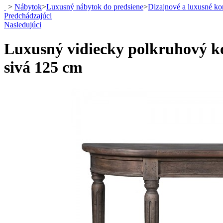
>
Nábytok
>
Luxusný nábytok do predsiene
>
Dizajnové a luxusné ko
Predchádzajúci
Nasledujúci
Luxusný vidiecky polkruhový ko
sivá 125 cm