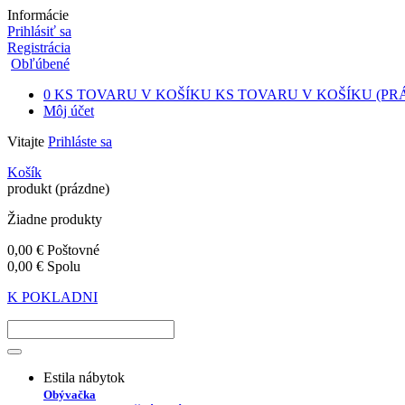
Informácie
Prihlásiť sa
Registrácia
Obľúbené
0
KS TOVARU V KOŠÍKU
KS TOVARU V KOŠÍKU
(PR
Môj účet
Vitajte
Prihláste sa
Košík
produkt
(prázdne)
Žiadne produkty
0,00 €
Poštovné
0,00 €
Spolu
K POKLADNI
Estila nábytok
Obývačka