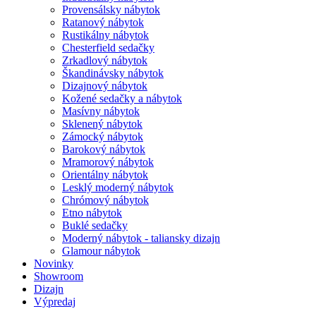
Provensálsky nábytok
Ratanový nábytok
Rustikálny nábytok
Chesterfield sedačky
Zrkadlový nábytok
Škandinávsky nábytok
Dizajnový nábytok
Kožené sedačky a nábytok
Masívny nábytok
Sklenený nábytok
Zámocký nábytok
Barokový nábytok
Mramorový nábytok
Orientálny nábytok
Lesklý moderný nábytok
Chrómový nábytok
Etno nábytok
Buklé sedačky
Moderný nábytok - taliansky dizajn
Glamour nábytok
Novinky
Showroom
Dizajn
Výpredaj