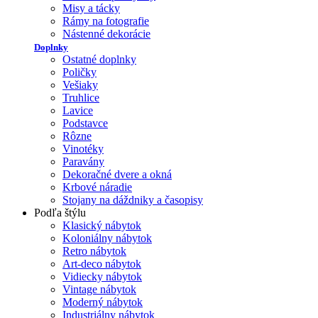
Misy a tácky
Rámy na fotografie
Nástenné dekorácie
Doplnky
Ostatné doplnky
Poličky
Vešiaky
Truhlice
Lavice
Podstavce
Rôzne
Vinotéky
Paravány
Dekoračné dvere a okná
Krbové náradie
Stojany na dáždniky a časopisy
Podľa štýlu
Klasický nábytok
Koloniálny nábytok
Retro nábytok
Art-deco nábytok
Vidiecky nábytok
Vintage nábytok
Moderný nábytok
Industriálny nábytok