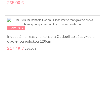
strieborných odtieňoch 110 cm
235,00 €
Zľava -9 %
Industriálna masívna konzola Cadboll so zásuvkou a
otvorenou poličkou 120cm
217,49 €
239,00 €