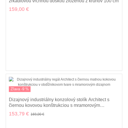
zrkadlovou vrchnou doskou zloženou z kruhov 100 cm
159,00 €
Zľava -9 %
Dizajnový industriálny konzolový stolík Architect s
čiernou kovovou konštrukciou s mramorovým
dizajnom 120 cm
153,79 €
169,00 €