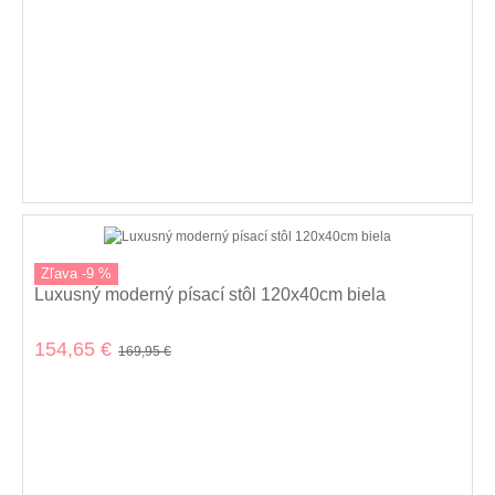
Zľava -9 %
Luxusný moderný písací stôl 120x40cm biela
154,65 €
169,95 €