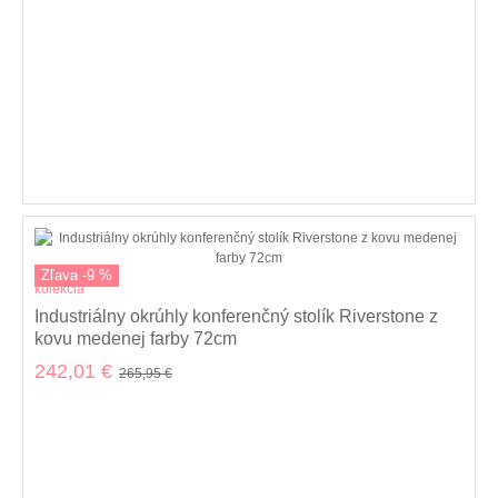
Zľava -9 %
kolekcia
Industriálny okrúhly konferenčný stolík Riverstone z
kovu medenej farby 72cm
242,01 €
265,95 €