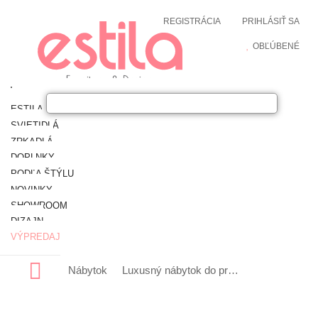
REGISTRÁCIA
PRIHLÁSIŤ SA
OBĽÚBENÉ
ESTILA NÁBYTOK
SVIETIDLÁ
ZRKADLÁ
DOPLNKY
PODĽA ŠTÝLU
NOVINKY
SHOWROOM
DIZAJN
VÝPREDAJ
Nábytok
Luxusný nábytok do predsiene
Dizajnov