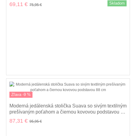
Skladom
69,11 €
75,95 €
Zľava -9 %
Moderná jedálenská stolička Suava so sivým textilným
prešívaným poťahom a čiernou kovovou podstavou 88
cm
87,31 €
95,95 €