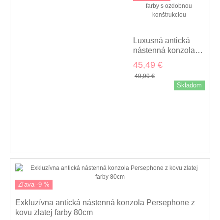
Luxusná antická
nástenná konzola
Persephone v
45,49 €
zlatom prevedení z
49,99 €
kovu s ozdobnou
Skladom
konštrukciou 25cm
Zľava -9 %
Exkluzívna antická nástenná konzola Persephone z
kovu zlatej farby 80cm