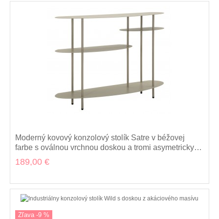
Moderný kovový konzolový stolík Satre v béžovej
farbe s oválnou vrchnou doskou a tromi asymetricky
umiestnenými policami 118 cm
189,00 €
Zľava -9 %