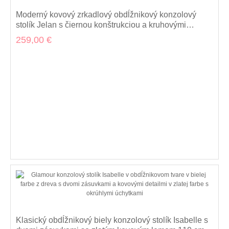
Moderný kovový zrkadlový obdĺžnikový konzolový
stolík Jelan s čiernou konštrukciou a kruhovými
dekoráciami 120 cm
259,00 €
Klasický obdĺžnikový biely konzolový stolík Isabelle s