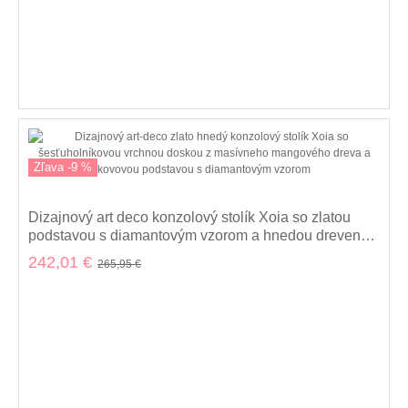
Zľava -9 %
Dizajnový art deco konzolový stolík Xoia so zlatou
podstavou s diamantovým vzorom a hnedou drevenou
doskou 75 cm
242,01 €
265,95 €