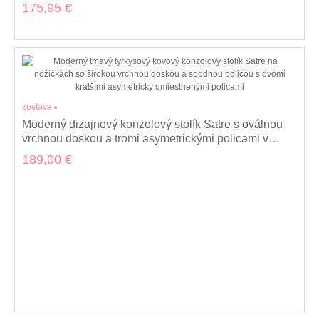
farbe 129 cm
175,95 €
zostava
Moderný dizajnový konzolový stolík Satre s oválnou
vrchnou doskou a tromi asymetrickými policami v
modrej farbe 118 cm
189,00 €