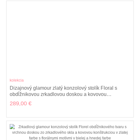
kolekcia
Dizajnový glamour zlatý konzolový stolík Floral s
obdĺžnikovou zrkadlovou doskou a kovovou
podstavou s florálnym zdobením 114 cm
289,00 €