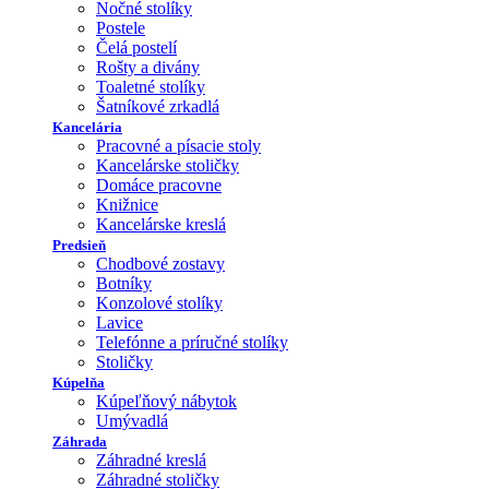
Nočné stolíky
Postele
Čelá postelí
Rošty a divány
Toaletné stolíky
Šatníkové zrkadlá
Kancelária
Pracovné a písacie stoly
Kancelárske stoličky
Domáce pracovne
Knižnice
Kancelárske kreslá
Predsieň
Chodbové zostavy
Botníky
Konzolové stolíky
Lavice
Telefónne a príručné stolíky
Stoličky
Kúpelňa
Kúpeľňový nábytok
Umývadlá
Záhrada
Záhradné kreslá
Záhradné stoličky