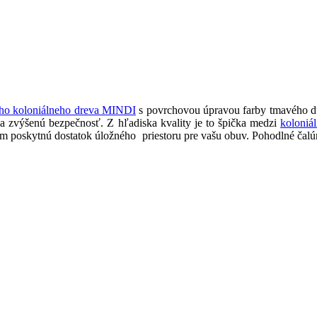
ho koloniálneho dreva MINDI
s povrchovou úpravou farby tmavého du
na zvýšenú bezpečnosť. Z hľadiska kvality je to špička medzi
koloniá
oskytnú dostatok úložného priestoru pre vašu obuv. Pohodlné čalúneni