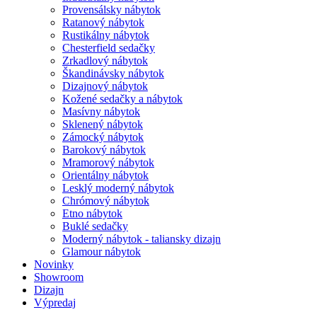
Provensálsky nábytok
Ratanový nábytok
Rustikálny nábytok
Chesterfield sedačky
Zrkadlový nábytok
Škandinávsky nábytok
Dizajnový nábytok
Kožené sedačky a nábytok
Masívny nábytok
Sklenený nábytok
Zámocký nábytok
Barokový nábytok
Mramorový nábytok
Orientálny nábytok
Lesklý moderný nábytok
Chrómový nábytok
Etno nábytok
Buklé sedačky
Moderný nábytok - taliansky dizajn
Glamour nábytok
Novinky
Showroom
Dizajn
Výpredaj