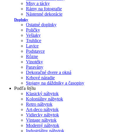
Misy a tácky
Rámy na fotografie
Nástenné dekorácie
Doplnky
Ostatné doplnky
Poličky
Vešiaky
Truhlice
Lavice
Podstavce
Rôzne
Vinotéky
Paravány
Dekoračné dvere a okná
Krbové náradie
Stojany na dáždniky a časopisy
Podľa štýlu
Klasický nábytok
Koloniálny nábytok
Retro nábytok
Art-deco nábytok
Vidiecky nábytok
Vintage nábytok
Moderný nábytok
Industriálny nábytok