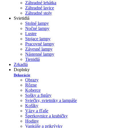
Záhradné lehátka
Záhradné lavice
Záhradné stoly
Svietidlá
Stolné lampy
Nočné lampy
Lustre
Stojace lampy
Pracovné lampy
Závesné lampy
Nástenné lampy
Tienidlá
Zrkadlá
Doplnky
Dekorácie
Obrazy
Rôzne
Koberce
Sošky a figúry
Sviečky, svietniky a lampáše
Košíky
Vázy a fľaše
Šperkovnice a krabičky
Hodiny
Vankúše a prikrývky