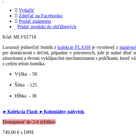
Vytlačiť
Zdieľať na Facebooku
Poslať známemu
Pridať produkt do obľúbených
Kód:
MLV01718
Luxusný jedinečný botník z
kolekcie FLASH
je vyrobený z
masívne
pre domácnosti s deťmi, prípadne v priestoroch, kde je nutné dbať 
zásuvkami a dvomi vyklápacími mechanizmami s poličkami, ktoré vám p
s celým telom botníka.
Výška
- 50
Šírka
- 125
Hĺbka
- 38
►Kolekcia Flash
►Koloniálny nábytok
Dostupnosť do 2-6 týždňov
749,00 €
s DPH