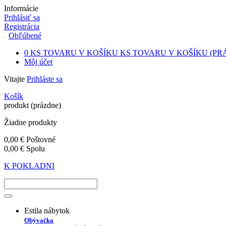
Informácie
Prihlásiť sa
Registrácia
Obľúbené
0
KS TOVARU V KOŠÍKU
KS TOVARU V KOŠÍKU
(PR
Môj účet
Vitajte
Prihláste sa
Košík
produkt
(prázdne)
Žiadne produkty
0,00 €
Poštovné
0,00 €
Spolu
K POKLADNI
Estila nábytok
Obývačka