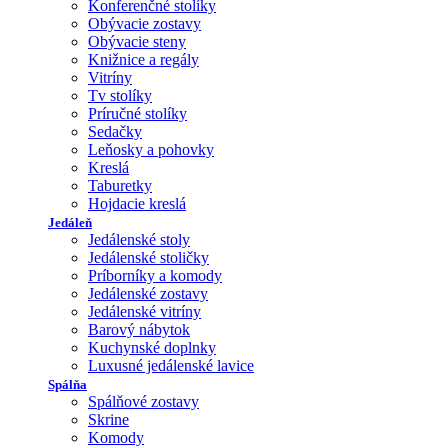
Konferenčné stolíky
Obývacie zostavy
Obývacie steny
Knižnice a regály
Vitríny
Tv stolíky
Príručné stolíky
Sedačky
Leňosky a pohovky
Kreslá
Taburetky
Hojdacie kreslá
Jedáleň
Jedálenské stoly
Jedálenské stoličky
Príborníky a komody
Jedálenské zostavy
Jedálenské vitríny
Barový nábytok
Kuchynské doplnky
Luxusné jedálenské lavice
Spálňa
Spálňové zostavy
Skrine
Komody