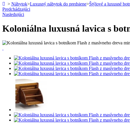
>
Nábytok
>
Luxusný nábytok do predsiene
>
Štýlové a luxusné bot
Predchádzajúci
Nasledujúci
Koloniálna luxusná lavica s bo