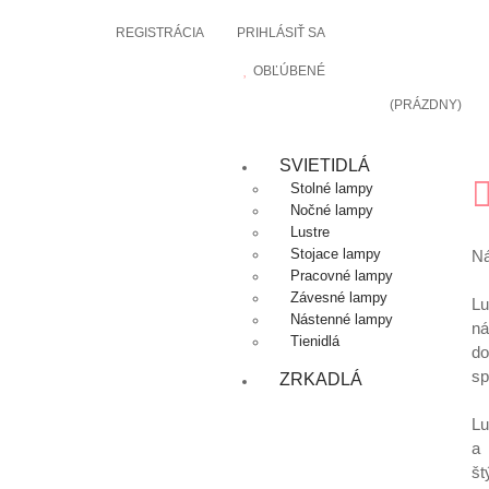
REGISTRÁCIA
PRIHLÁSIŤ SA
OBĽÚBENÉ
(PRÁZDNY)
SVIETIDLÁ
Stolné lampy
Nočné lampy
Lustre
Stojace lampy
Ná
Pracovné lampy
Závesné lampy
Lu
Nástenné lampy
ná
Tienidlá
do
sp
ZRKADLÁ
Lu
a
št