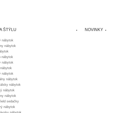
A ŠTÝLU
NOVINKY
ý nábytok
lny nábytok
ábytok
o nábytok
y nábytok
 nábytok
 nábytok
álny nábytok
álsky nábytok
ý nábytok
lny nábytok
field sedačky
vý nábytok
ávsky nábytok