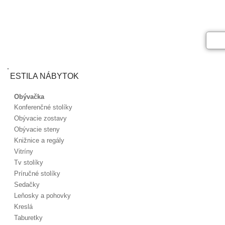
ESTILA NÁBYTOK
Obývačka
Konferenčné stolíky
Obývacie zostavy
Obývacie steny
Knižnice a regály
Vitríny
Tv stolíky
Príručné stolíky
Sedačky
Leňosky a pohovky
Kreslá
Taburetky