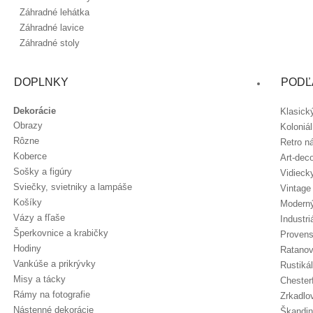
Záhradné lehátka
Záhradné lavice
Záhradné stoly
DOPLNKY
PODĽ
Dekorácie
Klasick
Obrazy
Koloniá
Rôzne
Retro n
Koberce
Art-dec
Sošky a figúry
Vidieck
Sviečky, svietniky a lampáše
Vintage
Košíky
Moderný
Vázy a fľaše
Industri
Šperkovnice a krabičky
Provens
Hodiny
Ratanov
Vankúše a prikrývky
Rustiká
Misy a tácky
Chester
Rámy na fotografie
Zrkadlo
Nástenné dekorácie
Škandin