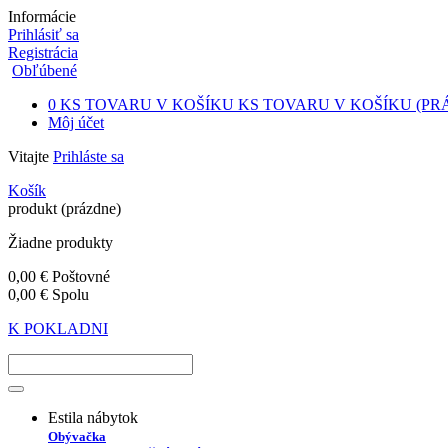
Informácie
Prihlásiť sa
Registrácia
Obľúbené
0
KS TOVARU V KOŠÍKU
KS TOVARU V KOŠÍKU
(PR
Môj účet
Vitajte
Prihláste sa
Košík
produkt
(prázdne)
Žiadne produkty
0,00 €
Poštovné
0,00 €
Spolu
K POKLADNI
Estila nábytok
Obývačka