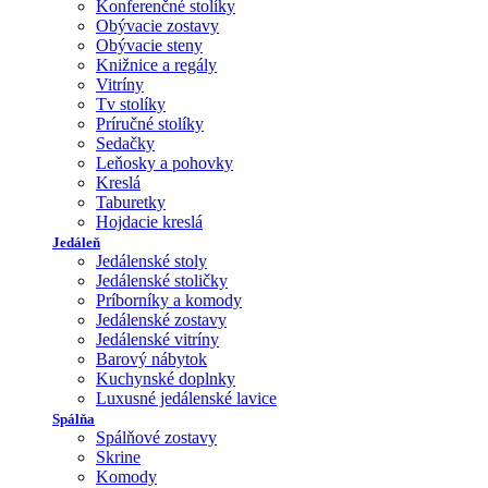
Konferenčné stolíky
Obývacie zostavy
Obývacie steny
Knižnice a regály
Vitríny
Tv stolíky
Príručné stolíky
Sedačky
Leňosky a pohovky
Kreslá
Taburetky
Hojdacie kreslá
Jedáleň
Jedálenské stoly
Jedálenské stoličky
Príborníky a komody
Jedálenské zostavy
Jedálenské vitríny
Barový nábytok
Kuchynské doplnky
Luxusné jedálenské lavice
Spálňa
Spálňové zostavy
Skrine
Komody