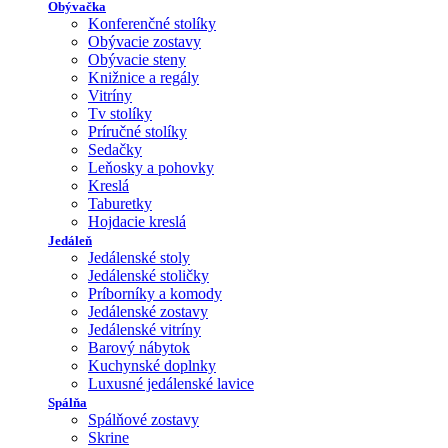
Obývačka
Konferenčné stolíky
Obývacie zostavy
Obývacie steny
Knižnice a regály
Vitríny
Tv stolíky
Príručné stolíky
Sedačky
Leňosky a pohovky
Kreslá
Taburetky
Hojdacie kreslá
Jedáleň
Jedálenské stoly
Jedálenské stoličky
Príborníky a komody
Jedálenské zostavy
Jedálenské vitríny
Barový nábytok
Kuchynské doplnky
Luxusné jedálenské lavice
Spálňa
Spálňové zostavy
Skrine