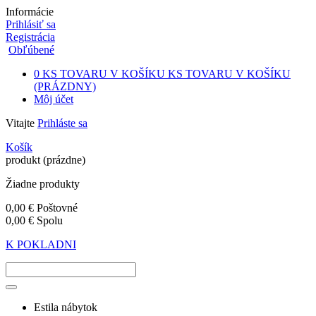
Informácie
Prihlásiť sa
Registrácia
Obľúbené
0
KS TOVARU V KOŠÍKU
KS TOVARU V KOŠÍKU
(PRÁZDNY)
Môj účet
Vitajte
Prihláste sa
Košík
produkt
(prázdne)
Žiadne produkty
0,00 €
Poštovné
0,00 €
Spolu
K POKLADNI
Estila nábytok