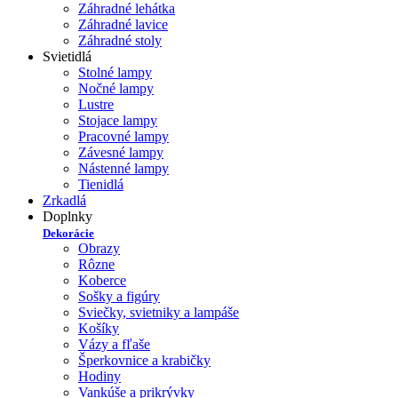
Záhradné lehátka
Záhradné lavice
Záhradné stoly
Svietidlá
Stolné lampy
Nočné lampy
Lustre
Stojace lampy
Pracovné lampy
Závesné lampy
Nástenné lampy
Tienidlá
Zrkadlá
Doplnky
Dekorácie
Obrazy
Rôzne
Koberce
Sošky a figúry
Sviečky, svietniky a lampáše
Košíky
Vázy a fľaše
Šperkovnice a krabičky
Hodiny
Vankúše a prikrývky