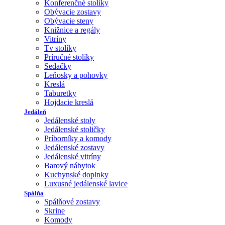
Konferenčné stolíky
Obývacie zostavy
Obývacie steny
Knižnice a regály
Vitríny
Tv stolíky
Príručné stolíky
Sedačky
Leňosky a pohovky
Kreslá
Taburetky
Hojdacie kreslá
Jedáleň
Jedálenské stoly
Jedálenské stoličky
Príborníky a komody
Jedálenské zostavy
Jedálenské vitríny
Barový nábytok
Kuchynské doplnky
Luxusné jedálenské lavice
Spálňa
Spálňové zostavy
Skrine
Komody