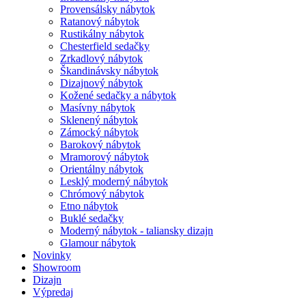
Provensálsky nábytok
Ratanový nábytok
Rustikálny nábytok
Chesterfield sedačky
Zrkadlový nábytok
Škandinávsky nábytok
Dizajnový nábytok
Kožené sedačky a nábytok
Masívny nábytok
Sklenený nábytok
Zámocký nábytok
Barokový nábytok
Mramorový nábytok
Orientálny nábytok
Lesklý moderný nábytok
Chrómový nábytok
Etno nábytok
Buklé sedačky
Moderný nábytok - taliansky dizajn
Glamour nábytok
Novinky
Showroom
Dizajn
Výpredaj