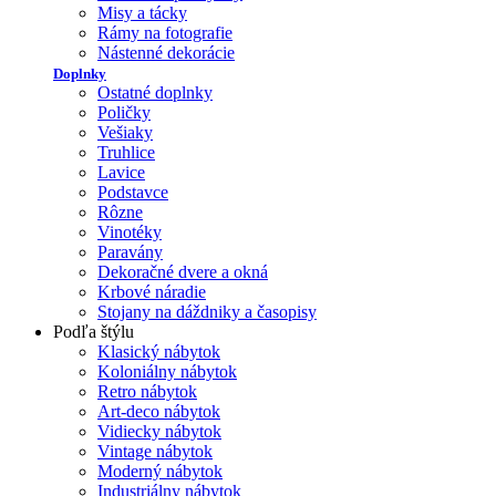
Misy a tácky
Rámy na fotografie
Nástenné dekorácie
Doplnky
Ostatné doplnky
Poličky
Vešiaky
Truhlice
Lavice
Podstavce
Rôzne
Vinotéky
Paravány
Dekoračné dvere a okná
Krbové náradie
Stojany na dáždniky a časopisy
Podľa štýlu
Klasický nábytok
Koloniálny nábytok
Retro nábytok
Art-deco nábytok
Vidiecky nábytok
Vintage nábytok
Moderný nábytok
Industriálny nábytok