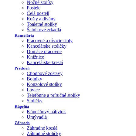
Nočné stolíky
Postele
Čelá postelí
Rošty a divány
Toaletné stolíky
Šatníkové zrkadlá
Kancelária
Pracovné a písacie stoly
Kancelárske stoličky
Domáce pracovne
Knižnice
Kancelárske kreslá
Predsieň
Chodbové zostavy
Botníky
Konzolové stolíky
Lavice
Telefónne a príručné stolíky
Stoličky
Kúpelňa
Kúpeľňový nábytok
Umývadlá
Záhrada
Záhradné kreslá
Záhradné stoličky