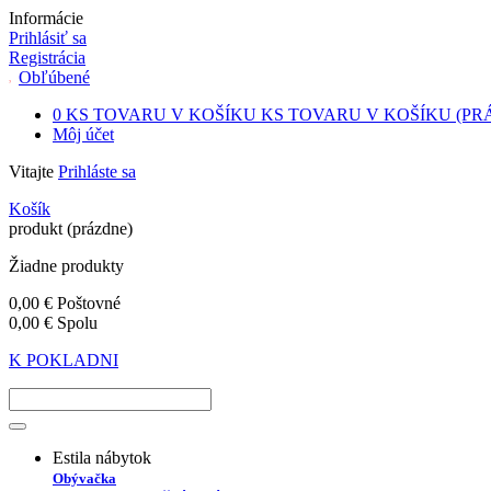
Informácie
Prihlásiť sa
Registrácia
Obľúbené
0
KS TOVARU V KOŠÍKU
KS TOVARU V KOŠÍKU
(PR
Môj účet
Vitajte
Prihláste sa
Košík
produkt
(prázdne)
Žiadne produkty
0,00 €
Poštovné
0,00 €
Spolu
K POKLADNI
Estila nábytok
Obývačka