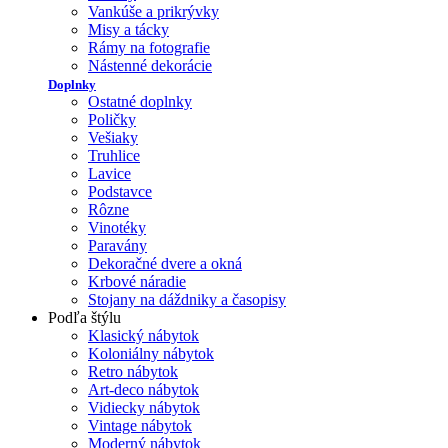
Vankúše a prikrývky
Misy a tácky
Rámy na fotografie
Nástenné dekorácie
Doplnky
Ostatné doplnky
Poličky
Vešiaky
Truhlice
Lavice
Podstavce
Rôzne
Vinotéky
Paravány
Dekoračné dvere a okná
Krbové náradie
Stojany na dáždniky a časopisy
Podľa štýlu
Klasický nábytok
Koloniálny nábytok
Retro nábytok
Art-deco nábytok
Vidiecky nábytok
Vintage nábytok
Moderný nábytok