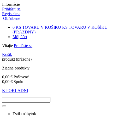
Informácie
Prihlásiť sa
Registrácia
Obľúbené
0
KS TOVARU V KOŠÍKU
KS TOVARU V KOŠÍKU
(PRÁZDNY)
Môj účet
Vitajte
Prihláste sa
Košík
produkt
(prázdne)
Žiadne produkty
0,00 €
Poštovné
0,00 €
Spolu
K POKLADNI
Estila nábytok