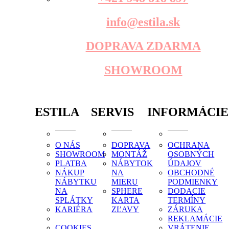
info@estila.sk
DOPRAVA ZDARMA
SHOWROOM
ESTILA
SERVIS
INFORMÁCIE
O NÁS
DOPRAVA
OCHRANA
SHOWROOM
MONTÁŽ
OSOBNÝCH
PLATBA
NÁBYTOK
ÚDAJOV
NÁKUP
NA
OBCHODNÉ
NÁBYTKU
MIERU
PODMIENKY
NA
SPHERE
DODACIE
SPLÁTKY
KARTA
TERMÍNY
KARIÉRA
ZĽAVY
ZÁRUKA
REKLAMÁCIE
COOKIES
VRÁTENIE