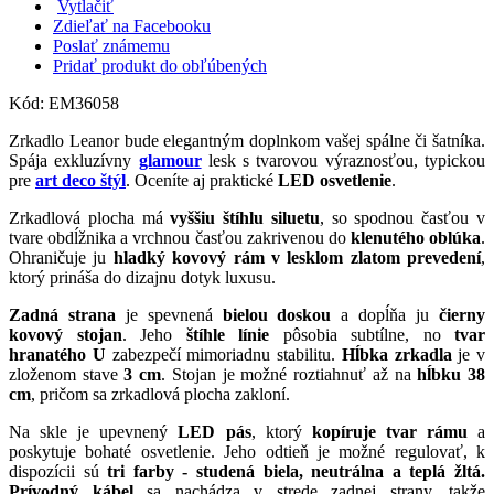
Vytlačiť
Zdieľať na Facebooku
Poslať známemu
Pridať produkt do obľúbených
Kód:
EM36058
Zrkadlo Leanor bude elegantným doplnkom vašej spálne či šatníka.
Spája exkluzívny
glamour
lesk s tvarovou výraznosťou, typickou
pre
art deco štýl
. Oceníte aj praktické
LED osvetlenie
.
Zrkadlová plocha má
vyššiu štíhlu siluetu
, so spodnou časťou v
tvare obdĺžnika a vrchnou časťou zakrivenou do
klenutého oblúka
.
Ohraničuje ju
hladký kovový rám v lesklom zlatom prevedení
,
ktorý prináša do dizajnu dotyk luxusu.
Zadná strana
je spevnená
bielou doskou
a dopĺňa ju
čierny
kovový stojan
. Jeho
štíhle línie
pôsobia subtílne, no
tvar
hranatého U
zabezpečí mimoriadnu stabilitu.
Hĺbka zrkadla
je v
zloženom stave
3 cm
. Stojan je možné roztiahnuť až na
hĺbku 38
cm
, pričom sa zrkadlová plocha zakloní.
Na skle je upevnený
LED pás
, ktorý
kopíruje tvar rámu
a
poskytuje bohaté osvetlenie. Jeho odtieň je možné regulovať, k
dispozícii sú
tri farby - studená biela, neutrálna a teplá žltá.
Prívodný kábel
sa nachádza v strede zadnej strany, takže