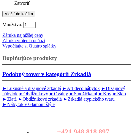
Zatvoriť
Množstvo:
Záruka najnižšej ceny
Záruka vrátenia peňazí
Vypočítajte si Quatro splátky
Doplňujúce produkty
Podobný tovar v kategórií
Zrkadlá
►Luxusné a dizajnové zrkadlá
►Art-deco nábytok
►Dizajnový
nábytok
►Obdĺžnikový
►Oválny
►S nožičkami
►Kov
►Sklo
►Zlatá
►Obdĺžnikové zrkadlá
►Zrkadlá atypického tvaru
►Nábytok v Glamour štýle
+421 948 818 897