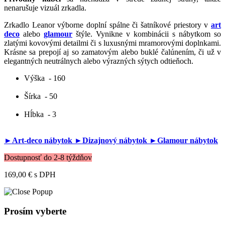
nenarušuje vizuál zrkadla.
Zrkadlo Leanor výborne doplní spálne či šatníkové priestory v
art
deco
alebo
glamour
štýle. Vynikne v kombinácii s nábytkom so
zlatými kovovými detailmi či s luxusnými mramorovými doplnkami.
Krásne sa prepojí aj so zamatovým alebo buklé čalúnením, či už v
elegantných neutrálnych alebo výrazných sýtych odtieňoch.
Výška
- 160
Šírka
- 50
Hĺbka
- 3
►Art-deco nábytok
►Dizajnový nábytok
►Glamour nábytok
Dostupnosť do 2-8 týždňov
169,00 €
s DPH
Prosím vyberte