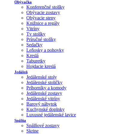
Obývačka
Konferenčné stolíky
Obývacie zostavy
Obývacie steny
Knižnice a regály
Vitríny
Tv stolíky
Príručné stolíky
Sedačky
Leňosky a pohovky
Kreslá
Taburetky
Hojdacie kreslá
Jedáleň
Jedálenské stoly
Jedálenské stoličky
Príborníky a komody
Jedálenské zostavy
Jedálenské vitríny
Barový nábytok
Kuchynské doplnky
Luxusné jedálenské lavice
Spálňa
Spálňové zostavy
Skrine