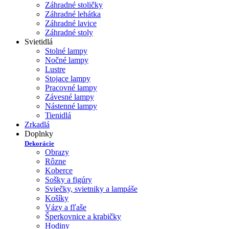
Záhradné stoličky
Záhradné lehátka
Záhradné lavice
Záhradné stoly
Svietidlá
Stolné lampy
Nočné lampy
Lustre
Stojace lampy
Pracovné lampy
Závesné lampy
Nástenné lampy
Tienidlá
Zrkadlá
Doplnky
Dekorácie
Obrazy
Rôzne
Koberce
Sošky a figúry
Sviečky, svietniky a lampáše
Košíky
Vázy a fľaše
Šperkovnice a krabičky
Hodiny