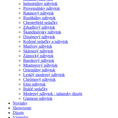
Industriálny nábytok
Provensálsky nábytok
Ratanový nábytok
Rustikálny nábytok
Chesterfield sedačky
Zrkadlový nábytok
Škandinávsky nábytok
Dizajnový nábytok
Kožené sedačky a nábytok
Masívny nábytok
Sklenený nábytok
Zámocký nábytok
Barokový nábytok
Mramorový nábytok
Orientálny nábytok
Lesklý moderný nábytok
Chrómový nábytok
Etno nábytok
Buklé sedačky
Moderný nábytok - taliansky dizajn
Glamour nábytok
Novinky
Showroom
Dizajn
Výpredaj