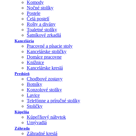
Komody
Nočné stolíky
Postele
Čelá postelí
Rošty a divány
Toaletné stolíky
Šatníkové zrkadlá
Kancelária
Pracovné a písacie stoly
Kancelárske stoličky
Domáce pracovne
Knižnice
Kancelárske kreslá
Predsieň
Chodbové zostavy
Botníky
Konzolové stolíky
Lavice
Telefónne a príručné stolíky
Stoličky
Kúpelňa
Kúpeľňový nábytok
Umývadlá
Záhrada
Záhradné kreslá