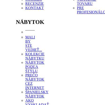
RECENZIE
TOVARU
KONTAKT
PRE
PROFESIONÁL
NÁBYTOK
MALI
BY
STE
VEDIEŤ...
KOLEKCIE
NÁBYTKU
NÁBYTOK
PODĽA
ŠTÝLU
PREČO
NÁBYTOK
CEZ
INTERNET
ŠPANIELSKY
NÁBYTOK
AKO
VYSKLADAŤ