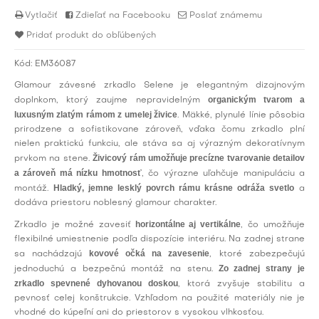
Vytlačiť
Zdieľať na Facebooku
Poslať známemu
Pridať produkt do obľúbených
Kód:
EM36087
Glamour závesné zrkadlo Selene je elegantným dizajnovým
organickým tvarom a
doplnkom, ktorý zaujme nepravidelným
luxusným zlatým rámom z umelej živice
. Mäkké, plynulé línie pôsobia
prirodzene a sofistikovane zároveň, vďaka čomu zrkadlo plní
nielen praktickú funkciu, ale stáva sa aj výrazným dekoratívnym
Živicový rám umožňuje precízne tvarovanie detailov
prvkom na stene.
a zároveň má nízku hmotnosť
, čo výrazne uľahčuje manipuláciu a
Hladký, jemne lesklý povrch rámu krásne odráža svetlo
montáž.
a
dodáva priestoru noblesný glamour charakter.
horizontálne aj vertikálne
Zrkadlo je možné zavesiť
, čo umožňuje
flexibilné umiestnenie podľa dispozície interiéru. Na zadnej strane
kovové očká na zavesenie
sa nachádzajú
, ktoré zabezpečujú
Zo zadnej strany je
jednoduchú a bezpečnú montáž na stenu.
zrkadlo spevnené dyhovanou doskou
, ktorá zvyšuje stabilitu a
pevnosť celej konštrukcie. Vzhľadom na použité materiály nie je
vhodné do kúpeľní ani do priestorov s vysokou vlhkosťou.