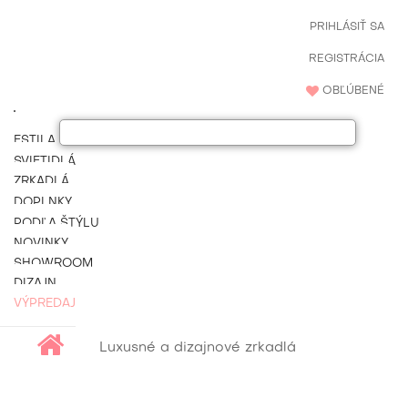
PRIHLÁSIŤ SA
REGISTRÁCIA
OBĽÚBENÉ
ESTILA NÁBYTOK
SVIETIDLÁ
ZRKADLÁ
DOPLNKY
PODĽA ŠTÝLU
NOVINKY
SHOWROOM
DIZAJN
VÝPREDAJ
Luxusné a dizajnové zrkadlá