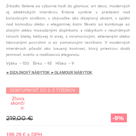
Zrkadlo Selene sa výborne hodí do glamour, art deco, moderných
aj eklektických interiérov. Krásne vynikne v predsieni nad
konzolovým stolíkom, v obývačke ako dizajnový akcent, v spálni
nad komodou alebo v elegantnej šatni. Skvelo sa kombinuje so
zlatými alebo mosadznými doplnkami, s nábytkom v neutrálnych
tónoch bielej, béžovej či sivej, s mramorovými, sklenenými alebo
lakovanými povrchmi a so zamatovými textíliami. V moderných
interiéroch pôsobí ako luxusný kontrast, ktorý priestoru dodá
jemnosť, svetlo a nadčasovú eleganciu.
Výška
- 150
Šírka
- 93
Hĺbka
- 9
►DIZAJNOVÝ NÁBYTOK
►GLAMOUR NÁBYTOK
DOSTUPNOSŤ DO 2-3 TÝŽDŇOV
Zľava
skončí
o:
-9%
219,00 €
199,29 €
s DPH