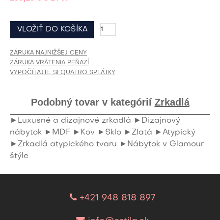
ZÁRUKA NAJNIŽŠEJ CENY
ZÁRUKA VRÁTENIA PEŇAZÍ
VYPOČÍTAJTE SI QUATRO SPLÁTKY
Podobný tovar v kategórií
Zrkadlá
►Luxusné a dizajnové zrkadlá
►Dizajnový
nábytok
►MDF
►Kov
►Sklo
►Zlatá
►Atypický
►Zrkadlá atypického tvaru
►Nábytok v Glamour
štýle
+421 948 818 897