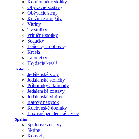
Konferenčné stolíky
Obývacie zostavy
Obývacie steny
Knižnice a regály
Vitríny
Tv stolíky
Príručné stolíky
Sedačky
Leňosky a pohovky
Kreslá
Taburetky
Hojdacie kreslá
Jedáleň
Jedálenské stoly
Jedálenské stoličky
Príborníky a komody
Jedálenské zostavy
Jedálenské vitríny
Barový nábytok
Kuchynské doplnky
Luxusné jedálenské lavice
Spálňa
Spálňové zostavy
Skrine
Komody