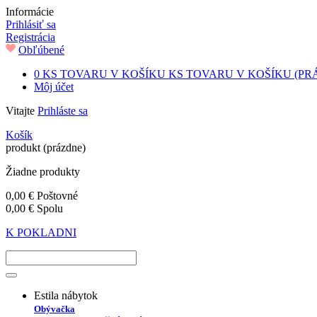
Informácie
Prihlásiť sa
Registrácia
Obľúbené
0
KS TOVARU V KOŠÍKU
KS TOVARU V KOŠÍKU
(PR
Môj účet
Vitajte
Prihláste sa
Košík
produkt
(prázdne)
Žiadne produkty
0,00 €
Poštovné
0,00 €
Spolu
K POKLADNI
Estila nábytok
Obývačka