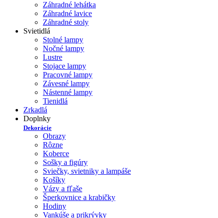
Záhradné lehátka
Záhradné lavice
Záhradné stoly
Svietidlá
Stolné lampy
Nočné lampy
Lustre
Stojace lampy
Pracovné lampy
Závesné lampy
Nástenné lampy
Tienidlá
Zrkadlá
Doplnky
Dekorácie
Obrazy
Rôzne
Koberce
Sošky a figúry
Sviečky, svietniky a lampáše
Košíky
Vázy a fľaše
Šperkovnice a krabičky
Hodiny
Vankúše a prikrývky