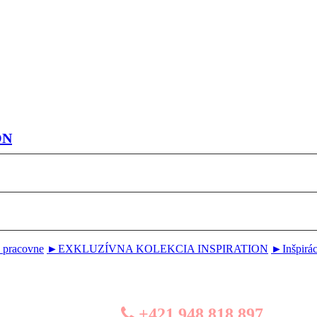
ON
pracovne
►EXKLUZÍVNA KOLEKCIA INSPIRATION
►Inšpirác
+421 948 818 897