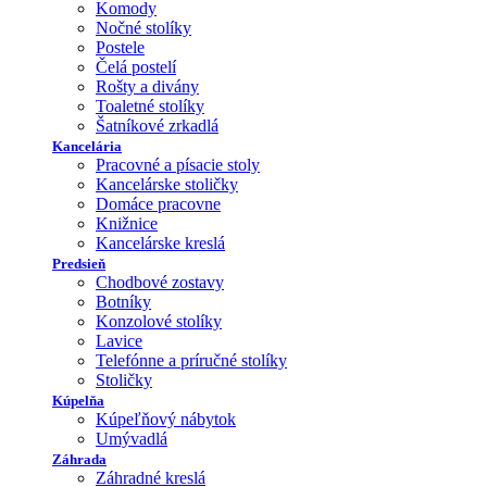
Komody
Nočné stolíky
Postele
Čelá postelí
Rošty a divány
Toaletné stolíky
Šatníkové zrkadlá
Kancelária
Pracovné a písacie stoly
Kancelárske stoličky
Domáce pracovne
Knižnice
Kancelárske kreslá
Predsieň
Chodbové zostavy
Botníky
Konzolové stolíky
Lavice
Telefónne a príručné stolíky
Stoličky
Kúpelňa
Kúpeľňový nábytok
Umývadlá
Záhrada
Záhradné kreslá