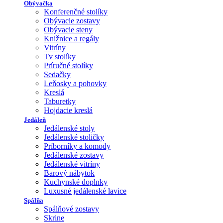
Obývačka
Konferenčné stolíky
Obývacie zostavy
Obývacie steny
Knižnice a regály
Vitríny
Tv stolíky
Príručné stolíky
Sedačky
Leňosky a pohovky
Kreslá
Taburetky
Hojdacie kreslá
Jedáleň
Jedálenské stoly
Jedálenské stoličky
Príborníky a komody
Jedálenské zostavy
Jedálenské vitríny
Barový nábytok
Kuchynské doplnky
Luxusné jedálenské lavice
Spálňa
Spálňové zostavy
Skrine