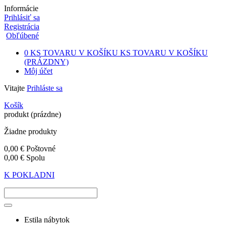
Informácie
Prihlásiť sa
Registrácia
Obľúbené
0
KS TOVARU V KOŠÍKU
KS TOVARU V KOŠÍKU
(PRÁZDNY)
Môj účet
Vitajte
Prihláste sa
Košík
produkt
(prázdne)
Žiadne produkty
0,00 €
Poštovné
0,00 €
Spolu
K POKLADNI
Estila nábytok