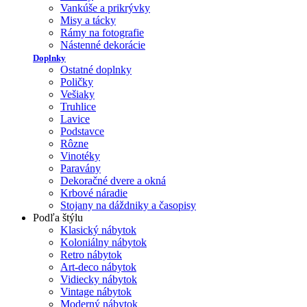
Vankúše a prikrývky
Misy a tácky
Rámy na fotografie
Nástenné dekorácie
Doplnky
Ostatné doplnky
Poličky
Vešiaky
Truhlice
Lavice
Podstavce
Rôzne
Vinotéky
Paravány
Dekoračné dvere a okná
Krbové náradie
Stojany na dáždniky a časopisy
Podľa štýlu
Klasický nábytok
Koloniálny nábytok
Retro nábytok
Art-deco nábytok
Vidiecky nábytok
Vintage nábytok
Moderný nábytok