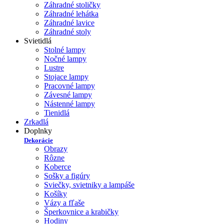
Záhradné stoličky
Záhradné lehátka
Záhradné lavice
Záhradné stoly
Svietidlá
Stolné lampy
Nočné lampy
Lustre
Stojace lampy
Pracovné lampy
Závesné lampy
Nástenné lampy
Tienidlá
Zrkadlá
Doplnky
Dekorácie
Obrazy
Rôzne
Koberce
Sošky a figúry
Sviečky, svietniky a lampáše
Košíky
Vázy a fľaše
Šperkovnice a krabičky
Hodiny