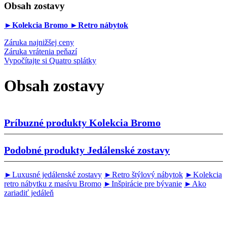
Obsah zostavy
►Kolekcia Bromo
►Retro nábytok
Záruka najnižšej ceny
Záruka vrátenia peňazí
Vypočítajte si Quatro splátky
Obsah zostavy
Príbuzné produkty
Kolekcia Bromo
Podobné produkty
Jedálenské zostavy
►Luxusné jedálenské zostavy
►Retro štýlový nábytok
►Kolekcia
retro nábytku z masívu Bromo
►Inšpirácie pre bývanie
►Ako
zariadiť jedáleň