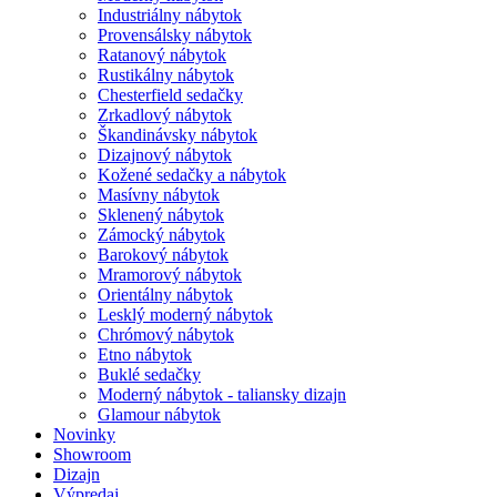
Industriálny nábytok
Provensálsky nábytok
Ratanový nábytok
Rustikálny nábytok
Chesterfield sedačky
Zrkadlový nábytok
Škandinávsky nábytok
Dizajnový nábytok
Kožené sedačky a nábytok
Masívny nábytok
Sklenený nábytok
Zámocký nábytok
Barokový nábytok
Mramorový nábytok
Orientálny nábytok
Lesklý moderný nábytok
Chrómový nábytok
Etno nábytok
Buklé sedačky
Moderný nábytok - taliansky dizajn
Glamour nábytok
Novinky
Showroom
Dizajn
Výpredaj