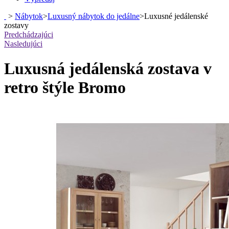
>
Nábytok
>
Luxusný nábytok do jedálne
>
Luxusné jedálenské
zostavy
Predchádzajúci
Nasledujúci
Luxusná jedálenská zostava v
retro štýle Bromo