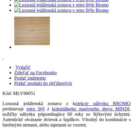
Vytlačiť
Zdieľať na Facebooku
Poslať známemu
Pridať produkt do obľúbených
Kód:
MLV90051
Luxusná jedálenská zostava z k
olekcie nábytku BROMO
predstavuje
retro štýl
z
koloniálneho masívneho dreva MINDI
,
nožičky nábytku pripomínajúce 60 roky so štýlovými úchytmi.
Autentické otváranie dvierok a šuplíkov. Vhodný do kombinácie s
farebnými stenami, alebo tapetami so vzormi.