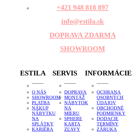
+421 948 818 897
info@estila.sk
DOPRAVA ZDARMA
SHOWROOM
ESTILA
SERVIS
INFORMÁCIE
O NÁS
DOPRAVA
OCHRANA
SHOWROOM
MONTÁŽ
OSOBNÝCH
PLATBA
NÁBYTOK
ÚDAJOV
NÁKUP
NA
OBCHODNÉ
NÁBYTKU
MIERU
PODMIENKY
NA
SPHERE
DODACIE
SPLÁTKY
KARTA
TERMÍNY
KARIÉRA
ZĽAVY
ZÁRUKA