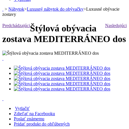
>
Nábytok
>
Luxusný nábytok do obývačky
>
Luxusné obývacie
zostavy
Predchádzajúci
Štýlová obývacia
Nasledujúci
zostava MEDITERRÁNEO dos
Vytlačiť
Zdieľať na Facebooku
Poslať známemu
Pridať produkt do obľúbených