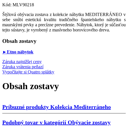
Kód:
MLV90218
Štýlová obývacia zostava
z kolekcie nábytku MEDITERRÁNEO v
sebe snúbi estetickú kvalitu tradičného španielskeho nábytku s
maurskými prvky a precízne prevedenie. Nábytok, ktorý je súčasťou
tejto sústavy, je vyrobený z masívneho borovicového dreva.
Obsah zostavy
►Etno nábytok
Záruka najnižšej ceny
Záruka vrátenia peňazí
Vypočítajte si Quatro splátky
Obsah zostavy
Príbuzné produkty
Kolekcia Mediterráneho
Podobný tovar v kategórií
Obývacie zostavy