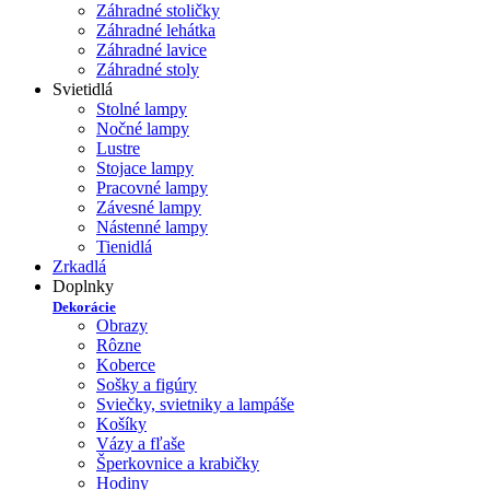
Záhradné stoličky
Záhradné lehátka
Záhradné lavice
Záhradné stoly
Svietidlá
Stolné lampy
Nočné lampy
Lustre
Stojace lampy
Pracovné lampy
Závesné lampy
Nástenné lampy
Tienidlá
Zrkadlá
Doplnky
Dekorácie
Obrazy
Rôzne
Koberce
Sošky a figúry
Sviečky, svietniky a lampáše
Košíky
Vázy a fľaše
Šperkovnice a krabičky
Hodiny