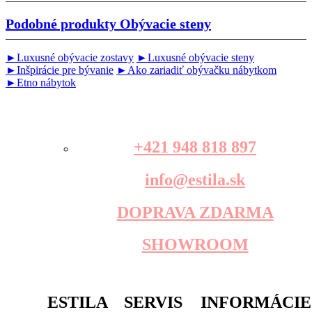
Podobné produkty
Obývacie steny
►Luxusné obývacie zostavy
►Luxusné obývacie steny
►Inšpirácie pre bývanie
►Ako zariadiť obývačku nábytkom
►Etno nábytok
+421 948 818 897
info@estila.sk
DOPRAVA ZDARMA
SHOWROOM
ESTILA
SERVIS
INFORMÁCIE