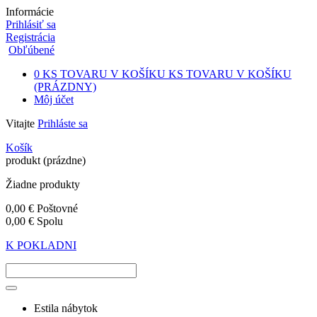
Informácie
Prihlásiť sa
Registrácia
Obľúbené
0
KS TOVARU V KOŠÍKU
KS TOVARU V KOŠÍKU
(PRÁZDNY)
Môj účet
Vitajte
Prihláste sa
Košík
produkt
(prázdne)
Žiadne produkty
0,00 €
Poštovné
0,00 €
Spolu
K POKLADNI
Estila nábytok