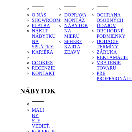
O NÁS
DOPRAVA
OCHRANA
SHOWROOM
MONTÁŽ
OSOBNÝCH
PLATBA
NÁBYTOK
ÚDAJOV
NÁKUP
NA
OBCHODNÉ
NÁBYTKU
MIERU
PODMIENKY
NA
SPHERE
DODACIE
SPLÁTKY
KARTA
TERMÍNY
KARIÉRA
ZĽAVY
ZÁRUKA
REKLAMÁCIE
COOKIES
VRÁTENIE
RECENZIE
TOVARU
KONTAKT
PRE
PROFESIONÁL
NÁBYTOK
MALI
BY
STE
VEDIEŤ...
KOLEKCIE