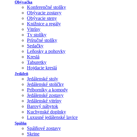
Obývačka
Konferenčné stolíky
Obývacie zostavy
Obývacie steny
Knižnice a regály
Vitríny
Tv stolíky
Príručné stolíky
Sedačky
Leňosky a pohovky
Kreslá
Taburetky
Hojdacie kreslá
Jedáleň
Jedálenské stoly
Jedálenské stoličky
Príborníky a komody
Jedálenské zostavy
Jedálenské vitríny
Barový nábytok
Kuchynské doplnky
Luxusné jedálenské lavice
Spálňa
Spálňové zostavy
Skrine