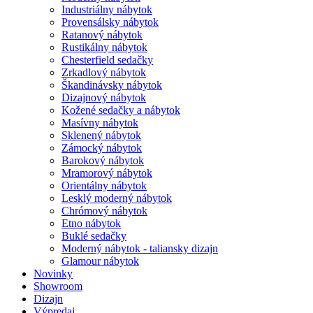
Industriálny nábytok
Provensálsky nábytok
Ratanový nábytok
Rustikálny nábytok
Chesterfield sedačky
Zrkadlový nábytok
Škandinávsky nábytok
Dizajnový nábytok
Kožené sedačky a nábytok
Masívny nábytok
Sklenený nábytok
Zámocký nábytok
Barokový nábytok
Mramorový nábytok
Orientálny nábytok
Lesklý moderný nábytok
Chrómový nábytok
Etno nábytok
Buklé sedačky
Moderný nábytok - taliansky dizajn
Glamour nábytok
Novinky
Showroom
Dizajn
Výpredaj