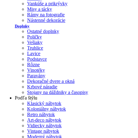
Vankúše a prikrývky
Misy a tácky
Rámy na fotografie
Nástenné dekorácie
Doplnky
Ostatné doplnky
Poličky
Vešiaky
Truhlice
Lavice
Podstavce
Rôzne
Vinotéky
Paravány
Dekoračné dvere a okná
Krbové náradie
Stojany na dáždniky a časopisy
Podľa štýlu
Klasický nábytok
Koloniálny nábytok
Retro nábytok
Art-deco nábytok
Vidiecky nábytok
Vintage nábytok
Moderný nábytok