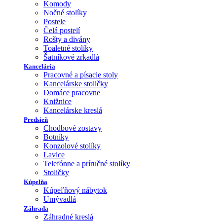
Komody
Nočné stolíky
Postele
Čelá postelí
Rošty a divány
Toaletné stolíky
Šatníkové zrkadlá
Kancelária
Pracovné a písacie stoly
Kancelárske stoličky
Domáce pracovne
Knižnice
Kancelárske kreslá
Predsieň
Chodbové zostavy
Botníky
Konzolové stolíky
Lavice
Telefónne a príručné stolíky
Stoličky
Kúpelňa
Kúpeľňový nábytok
Umývadlá
Záhrada
Záhradné kreslá