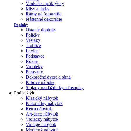
Vankúše a prikrývky
Misy a tácky
Rámy na fotografie
Nástenné dekorácie
Doplnky
Ostatné doplnky
Poličky
Vešiaky
Truhlice
Lavice
Podstavce
Rôzne
Vinotéky
Paravány
Dekoračné dvere a okná
Krbové náradie
Stojany na dáždniky a časopisy
Podľa štýlu
Klasický nábytok
Koloniálny nábytok
Retro nábytok
Art-deco nábytok
Vidiecky nábytok
Vintage nábytok
Moderný nábytok