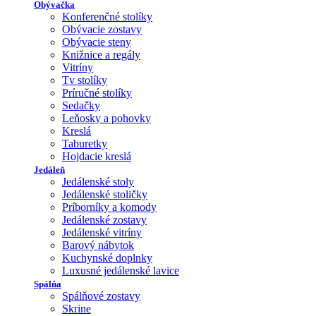
Obývačka
Konferenčné stolíky
Obývacie zostavy
Obývacie steny
Knižnice a regály
Vitríny
Tv stolíky
Príručné stolíky
Sedačky
Leňosky a pohovky
Kreslá
Taburetky
Hojdacie kreslá
Jedáleň
Jedálenské stoly
Jedálenské stoličky
Príborníky a komody
Jedálenské zostavy
Jedálenské vitríny
Barový nábytok
Kuchynské doplnky
Luxusné jedálenské lavice
Spálňa
Spálňové zostavy
Skrine