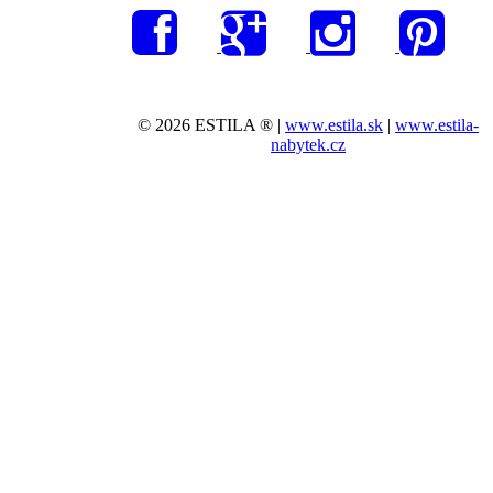
© 2026 ESTILA ® |
www.estila.sk
|
www.estila-
nabytek.cz