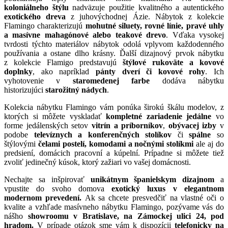
koloniálneho štýlu
nadväzuje použitie kvalitného a autentického
exotického dreva
z juhovýchodnej Ázie. Nábytok z kolekcie
Flamingo charakterizujú
mohutné siluety, rovné línie, pravé uhly
a
masívne mahagónové alebo teakové drevo
. Vďaka vysokej
tvrdosti týchto materiálov nábytok odolá vplyvom každodenného
používania a ostane dlho krásny. Ďalší dizajnový prvok nábytku
z kolekcie Flamigo predstavujú
štýlové rukoväte a kovové
doplnky
, ako napríklad
pánty dverí či kovové rohy
. Ich
vyhotovenie v
staromedenej farbe
dodáva nábytku
historizujúci
starožitný nádych
.
Kolekcia nábytku Flamingo vám ponúka širokú škálu modelov, z
ktorých si môžete vyskladať
kompletné zariadenie jedálne
vo
forme jedálenských setov
vitrín a príborníkov
,
obývacej izby
v
podobe
televíznych a konferenčných stolíkov
či
spálne
so
štýlovými
čelami postelí,
komodami a nočnými stolíkmi
ale aj do
predsiení, domácich pracovní a kúpelní. Prípadne si môžete tiež
zvoliť jedinečný kúsok, ktorý zažiari vo vašej domácnosti.
Nechajte sa inšpirovať
unikátnym španielskym dizajnom
a
vpustite do svoho domova
exotický luxus v elegantnom
modernom prevedení.
Ak sa chcete presvedčiť na vlastné oči o
kvalite a vzhľade masívneho nábytku Flamingo, pozývame vás do
nášho
showroomu v Bratislave, na Zámockej ulici 24, pod
hradom.
V prípade otázok sme vám k dispozícii
telefonicky na