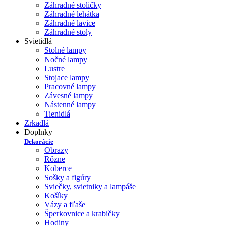
Záhradné stoličky
Záhradné lehátka
Záhradné lavice
Záhradné stoly
Svietidlá
Stolné lampy
Nočné lampy
Lustre
Stojace lampy
Pracovné lampy
Závesné lampy
Nástenné lampy
Tienidlá
Zrkadlá
Doplnky
Dekorácie
Obrazy
Rôzne
Koberce
Sošky a figúry
Sviečky, svietniky a lampáše
Košíky
Vázy a fľaše
Šperkovnice a krabičky
Hodiny