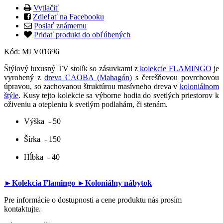
Vytlačiť
Zdieľať na Facebooku
Poslať známemu
Pridať produkt do obľúbených
Kód:
MLV01696
Štýlový luxusný TV stolík so zásuvkami z
kolekcie FLAMINGO
je
vyrobený z
dreva CAOBA (Mahagón)
s čerešňovou povrchovou
úpravou, so zachovanou štruktúrou masívneho dreva v
koloniálnom
štýle
. Kusy tejto kolekcie sa výborne hodia do svetlých priestorov k
oživeniu a otepleniu k svetlým podlahám, či stenám.
Výška
- 50
Šírka
- 150
Hĺbka
- 40
►Kolekcia Flamingo
►Koloniálny nábytok
Pre informácie o dostupnosti a cene produktu nás prosím
kontaktujte.