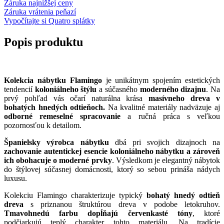
Záruka najnižšej ceny
Záruka vrátenia peňazí
Vypočítajte si Quatro splátky
Popis produktu
Kolekcia nábytku Flamingo
je unikátnym spojením estetických
tendencií
koloniálneho štýlu
a súčasného
moderného dizajnu
. Na
prvý pohľad vás očarí naturálna krása
masívneho dreva v
bohatých hnedých odtieňoch.
Na kvalitné materiály nadväzuje aj
odborné remeselné spracovanie
a ručná práca s veľkou
pozornosťou k detailom.
Španielsky výrobca nábytku
dbá pri svojich dizajnoch na
zachovanie autentickej esencie koloniálneho nábytku a zároveň
ich obohacuje o moderné prvky
. Výsledkom je elegantný nábytok
do štýlovej súčasnej domácnosti, ktorý so sebou prináša nádych
luxusu.
Kolekciu Flamingo charakterizuje typický
bohatý hnedý odtieň
dreva
s priznanou štruktúrou dreva v podobe letokruhov.
Tmavohnedú farbu dopĺňajú červenkasté tóny
, ktoré
podčiarkujú teplý charakter tohto materiálu. Na tradície