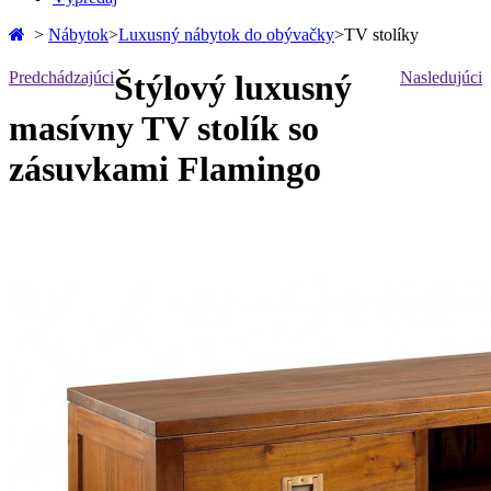
>
Nábytok
>
Luxusný nábytok do obývačky
>
TV stolíky
Predchádzajúci
Štýlový luxusný
Nasledujúci
masívny TV stolík so
zásuvkami Flamingo