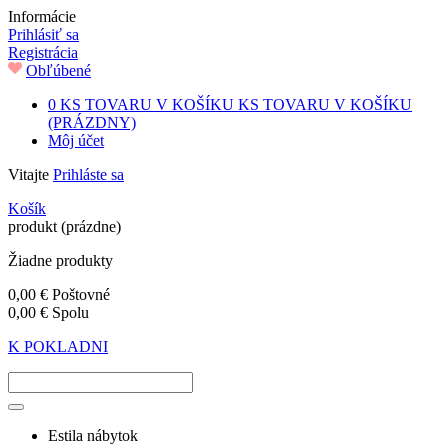
Informácie
Prihlásiť sa
Registrácia
Obľúbené
0
KS TOVARU V KOŠÍKU
KS TOVARU V KOŠÍKU
(PRÁZDNY)
Môj účet
Vitajte
Prihláste sa
Košík
produkt
(prázdne)
Žiadne produkty
0,00 €
Poštovné
0,00 €
Spolu
K POKLADNI
Estila nábytok