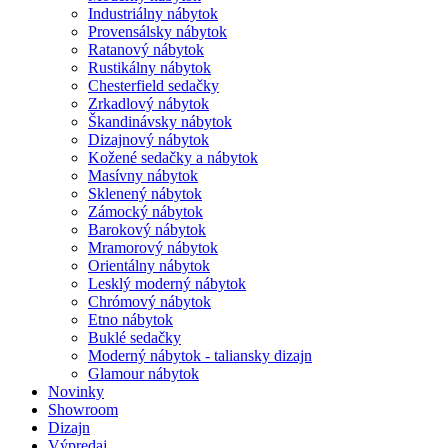
Industriálny nábytok
Provensálsky nábytok
Ratanový nábytok
Rustikálny nábytok
Chesterfield sedačky
Zrkadlový nábytok
Škandinávsky nábytok
Dizajnový nábytok
Kožené sedačky a nábytok
Masívny nábytok
Sklenený nábytok
Zámocký nábytok
Barokový nábytok
Mramorový nábytok
Orientálny nábytok
Lesklý moderný nábytok
Chrómový nábytok
Etno nábytok
Buklé sedačky
Moderný nábytok - taliansky dizajn
Glamour nábytok
Novinky
Showroom
Dizajn
Výpredaj