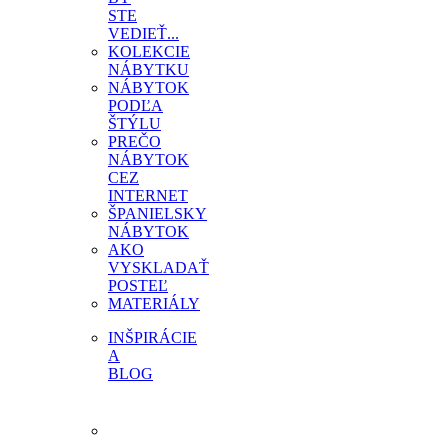
STE
VEDIEŤ...
KOLEKCIE
NÁBYTKU
NÁBYTOK
PODĽA
ŠTÝLU
PREČO
NÁBYTOK
CEZ
INTERNET
ŠPANIELSKY
NÁBYTOK
AKO
VYSKLADAŤ
POSTEĽ
MATERIÁLY
INŠPIRÁCIE
A
BLOG