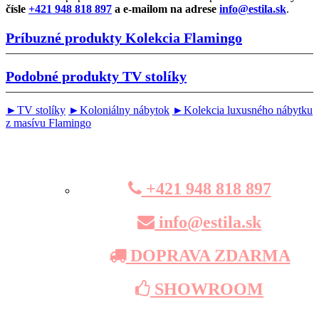
čísle
+421 948 818 897
a e-mailom na adrese
info@estila.sk
.
Príbuzné produkty
Kolekcia Flamingo
Podobné produkty
TV stolíky
►TV stolíky
►Koloniálny nábytok
►Kolekcia luxusného nábytku
z masívu Flamingo
+421 948 818 897
info@estila.sk
DOPRAVA ZDARMA
SHOWROOM