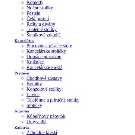
Komody
Nočné stolíky
Postele
Čelá postelí
Rošty a divány
Toaletné stolíky
Šatníkové zrkadlá
Kancelária
Pracovné a písacie stoly
Kancelárske stoličky
Domáce pracovne
Knižnice
Kancelárske kreslá
Predsieň
Chodbové zostavy
Botníky
Konzolové stolíky
Lavice
Telefónne a príručné stolíky
Stoličky
Kúpelňa
Kúpeľňový nábytok
Umývadlá
Záhrada
Záhradné kreslá