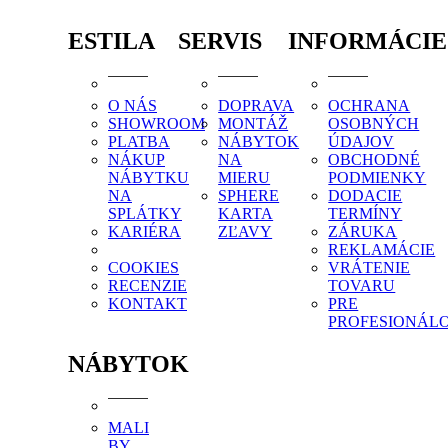
ESTILA
SERVIS
INFORMÁCIE
O NÁS
DOPRAVA
OCHRANA
SHOWROOM
MONTÁŽ
OSOBNÝCH
PLATBA
NÁBYTOK
ÚDAJOV
NÁKUP
NA
OBCHODNÉ
NÁBYTKU
MIERU
PODMIENKY
NA
SPHERE
DODACIE
SPLÁTKY
KARTA
TERMÍNY
KARIÉRA
ZĽAVY
ZÁRUKA
REKLAMÁCIE
COOKIES
VRÁTENIE
RECENZIE
TOVARU
KONTAKT
PRE
PROFESIONÁL
NÁBYTOK
MALI
BY