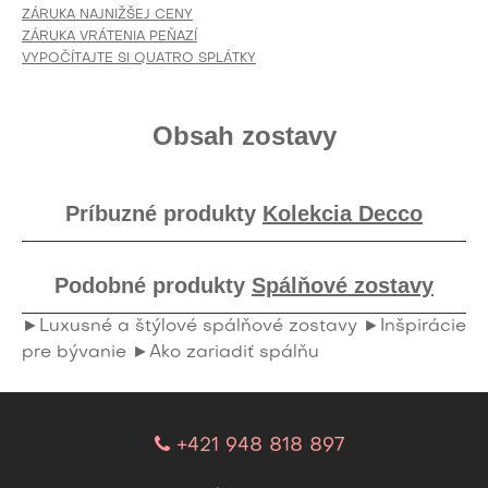
ZÁRUKA NAJNIŽŠEJ CENY
ZÁRUKA VRÁTENIA PEŇAZÍ
VYPOČÍTAJTE SI QUATRO SPLÁTKY
Obsah zostavy
Príbuzné produkty
Kolekcia Decco
Podobné produkty
Spálňové zostavy
►Luxusné a štýlové spálňové zostavy
►Inšpirácie
pre bývanie
►Ako zariadiť spálňu
+421 948 818 897