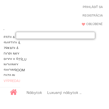
PRIHLÁSIŤ SA
REGISTRÁCIA
OBĽÚBENÉ
ESTILA NÁBYTOK
SVIETIDLÁ
ZRKADLÁ
DOPLNKY
PODĽA ŠTÝLU
NOVINKY
SHOWROOM
DIZAJN
VÝPREDAJ
Nábytok
Luxusný nábytok do spálne
Lu