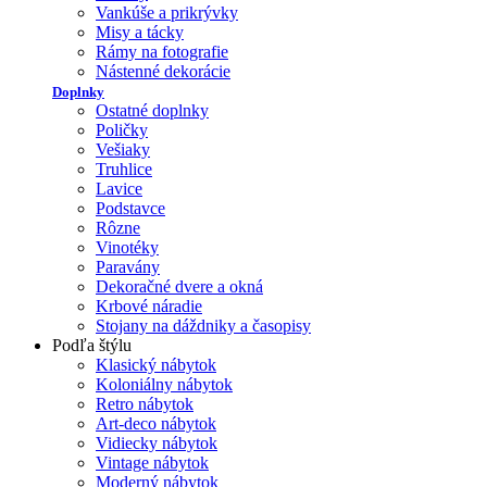
Vankúše a prikrývky
Misy a tácky
Rámy na fotografie
Nástenné dekorácie
Doplnky
Ostatné doplnky
Poličky
Vešiaky
Truhlice
Lavice
Podstavce
Rôzne
Vinotéky
Paravány
Dekoračné dvere a okná
Krbové náradie
Stojany na dáždniky a časopisy
Podľa štýlu
Klasický nábytok
Koloniálny nábytok
Retro nábytok
Art-deco nábytok
Vidiecky nábytok
Vintage nábytok
Moderný nábytok