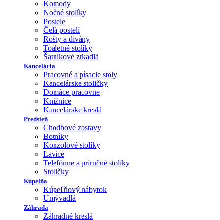
Komody
Nočné stolíky
Postele
Čelá postelí
Rošty a divány
Toaletné stolíky
Šatníkové zrkadlá
Kancelária
Pracovné a písacie stoly
Kancelárske stoličky
Domáce pracovne
Knižnice
Kancelárske kreslá
Predsieň
Chodbové zostavy
Botníky
Konzolové stolíky
Lavice
Telefónne a príručné stolíky
Stoličky
Kúpelňa
Kúpeľňový nábytok
Umývadlá
Záhrada
Záhradné kreslá