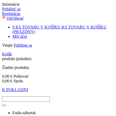
Informácie
Prihlásiť sa
Registrácia
Obľúbené
0
KS TOVARU V KOŠÍKU
KS TOVARU V KOŠÍKU
(PRÁZDNY)
Môj účet
Vitajte
Prihláste sa
Košík
produkt
(prázdne)
Žiadne produkty
0,00 €
Poštovné
0,00 €
Spolu
K POKLADNI
Estila nábytok