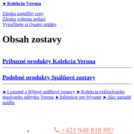
►Kolekcia Verona
Záruka najnižšej ceny
Záruka vrátenia peňazí
Vypočítajte si Quatro splátky
Obsah zostavy
Príbuzné produkty
Kolekcia Verona
Podobné produkty
Spálňové zostavy
►Luxusné a štýlové spálňové zostavy
►Kolekcia exkluzívneho
masívneho nábytku Verona
►Inšpirácie pre bývanie
►Ako zariadiť
spálňu
+421 948 818 897