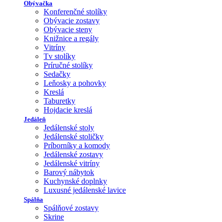
Obývačka
Konferenčné stolíky
Obývacie zostavy
Obývacie steny
Knižnice a regály
Vitríny
Tv stolíky
Príručné stolíky
Sedačky
Leňosky a pohovky
Kreslá
Taburetky
Hojdacie kreslá
Jedáleň
Jedálenské stoly
Jedálenské stoličky
Príborníky a komody
Jedálenské zostavy
Jedálenské vitríny
Barový nábytok
Kuchynské doplnky
Luxusné jedálenské lavice
Spálňa
Spálňové zostavy
Skrine