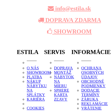
info@estila.sk
DOPRAVA ZDARMA
SHOWROOM
ESTILA
SERVIS
INFORMÁCIE
O NÁS
DOPRAVA
OCHRANA
SHOWROOM
MONTÁŽ
OSOBNÝCH
PLATBA
NÁBYTOK
ÚDAJOV
NÁKUP
NA
OBCHODNÉ
NÁBYTKU
MIERU
PODMIENKY
NA
SPHERE
DODACIE
SPLÁTKY
KARTA
TERMÍNY
KARIÉRA
ZĽAVY
ZÁRUKA
REKLAMÁCIE
COOKIES
VRÁTENIE