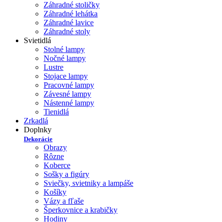
Záhradné stoličky
Záhradné lehátka
Záhradné lavice
Záhradné stoly
Svietidlá
Stolné lampy
Nočné lampy
Lustre
Stojace lampy
Pracovné lampy
Závesné lampy
Nástenné lampy
Tienidlá
Zrkadlá
Doplnky
Dekorácie
Obrazy
Rôzne
Koberce
Sošky a figúry
Sviečky, svietniky a lampáše
Košíky
Vázy a fľaše
Šperkovnice a krabičky
Hodiny