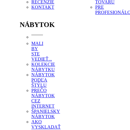
RECENZIE
TOVARU
KONTAKT
PRE
PROFESIONÁL
NÁBYTOK
MALI
BY
STE
VEDIEŤ...
KOLEKCIE
NÁBYTKU
NÁBYTOK
PODĽA
ŠTÝLU
PREČO
NÁBYTOK
CEZ
INTERNET
ŠPANIELSKY
NÁBYTOK
AKO
VYSKLADAŤ