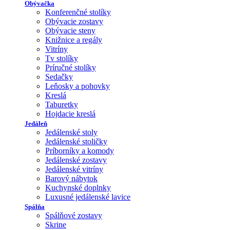
Obývačka
Konferenčné stolíky
Obývacie zostavy
Obývacie steny
Knižnice a regály
Vitríny
Tv stolíky
Príručné stolíky
Sedačky
Leňosky a pohovky
Kreslá
Taburetky
Hojdacie kreslá
Jedáleň
Jedálenské stoly
Jedálenské stoličky
Príborníky a komody
Jedálenské zostavy
Jedálenské vitríny
Barový nábytok
Kuchynské doplnky
Luxusné jedálenské lavice
Spálňa
Spálňové zostavy
Skrine