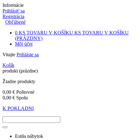
Informácie
Prihlásiť sa
Registrácia
Obľúbené
0
KS TOVARU V KOŠÍKU
KS TOVARU V KOŠÍKU
(PRÁZDNY)
Môj účet
Vitajte
Prihláste sa
Košík
produkt
(prázdne)
Žiadne produkty
0,00 €
Poštovné
0,00 €
Spolu
K POKLADNI
Estila nábytok