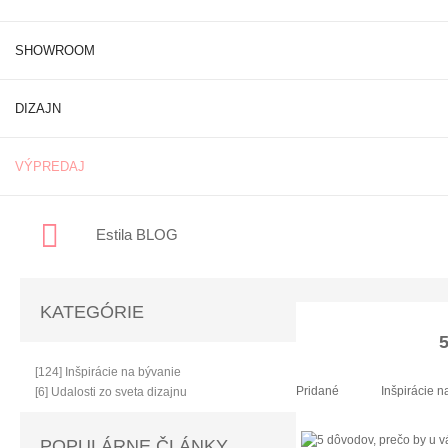
SHOWROOM
DIZAJN
VÝPREDAJ
Estila BLOG
KATEGÓRIE
[124] Inšpirácie na bývanie
Pridané
Inšpirácie n
[6] Udalosti zo sveta dizajnu
POPULÁRNE ČLÁNKY