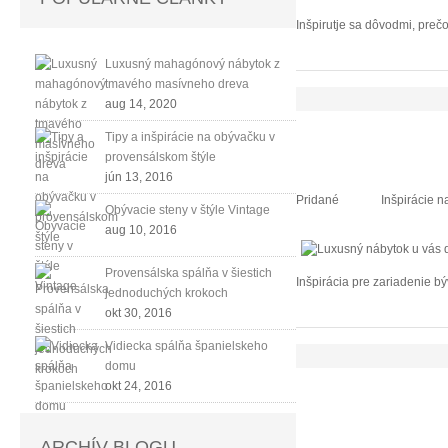
Inšpirutje sa dôvodmi, preč
Luxusný mahagónový nábytok z
tmavého masívneho dreva
aug 14, 2020
Tipy a inšpirácie na obývačku v
provensálskom štýle
jún 13, 2016
Pridané
Inšpirácie n
Obývacie steny v štýle Vintage
aug 10, 2016
Provensálska spálňa v šiestich
Inšpirácia pre zariadenie 
jednoduchých krokoch
okt 30, 2016
Vidiecka spálňa španielskeho
domu
okt 24, 2016
ARCHÍV BLOGU